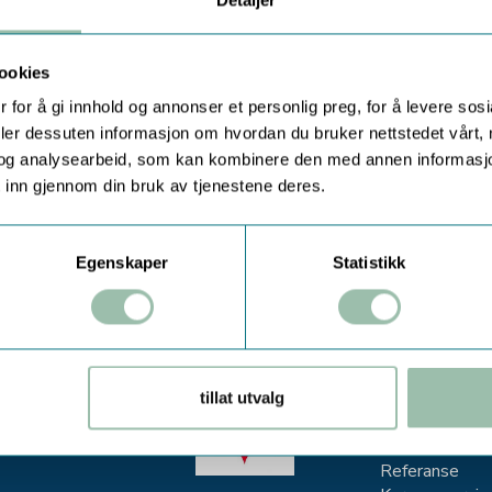
Detaljer
N-pumpene fra Seepex er Seepex sine s
nesten alle industrisektorer og transpor
eller uten faste stoffer. Dette er en s
ookies
 for å gi innhold og annonser et personlig preg, for å levere sos
Forespør eller les mer
deler dessuten informasjon om hvordan du bruker nettstedet vårt,
og analysearbeid, som kan kombinere den med annen informasjon d
 inn gjennom din bruk av tjenestene deres.
Egenskaper
Statistikk
OM ØWRE-J
tillat utvalg
Kontakt
Nyheter
Referanse