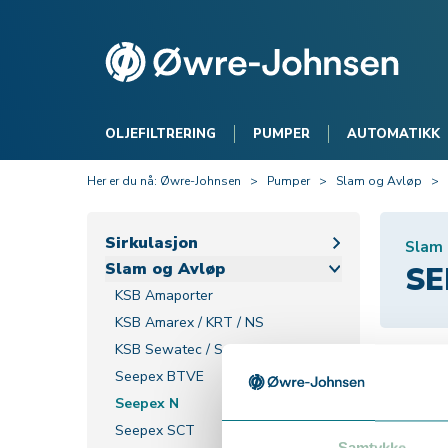
OLJEFILTRERING
PUMPER
AUTOMATIKK
Her er du nå:
Øwre-Johnsen
>
Pumper
>
Slam og Avløp
>
Sirkulasjon
Slam 
Slam og Avløp
SE
KSB Amaporter
KSB Amarex / KRT / NS
KSB Sewatec / Sewabloc
Seepex BTVE
Seepex N
Seepex SCT