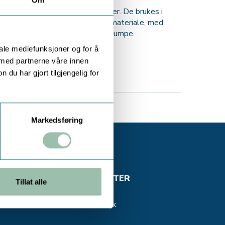
Om
tandard progressive skruepumper. De brukes i
terer lavt til høyt tyktflytende materiale, med
vært robust og kostnadseffektiv pumpe.
iale mediefunksjoner og for å
 med partnerne våre innen
u har gjort tilgjengelig for
Markedsføring
OHNSEN
KUNDESENTER
Tillat alle
Min side
Ordrehistorikk