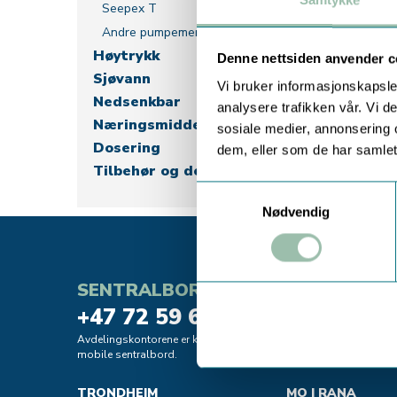
Samtykke
Seepex T
Andre pumpemerker
Høytrykk
Denne nettsiden anvender c
Sjøvann
Vi bruker informasjonskapsler
Nedsenkbar
analysere trafikken vår. Vi 
Næringsmiddel
sosiale medier, annonsering 
Dosering
dem, eller som de har samlet
Tilbehør og deler
Samtykkevalg
Nødvendig
SENTRALBORD
+47 72 59 61 00
Avdelingskontorene er koblet til vårt
mobile sentralbord.
TRONDHEIM
MO I RANA