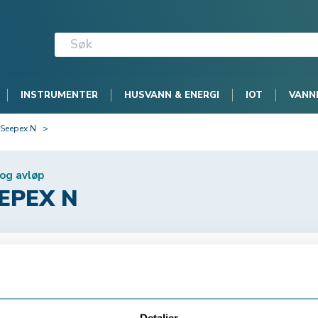
INSTRUMENTER
HUSVANN & ENERGI
IOT
VANN
Seepex N
>
og avløp
EPEX N
Varenr:
105183
SEEPEX N