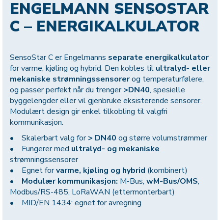
ENGELMANN SENSOSTAR
C – ENERGIKALKULATOR
SensoStar C er Engelmanns
separate energikalkulator
for varme, kjøling og hybrid. Den kobles til
ultralyd- eller
mekaniske strømningssensorer
og temperaturfølere,
og passer perfekt når du trenger
>DN40
, spesielle
byggelengder eller vil gjenbruke eksisterende sensorer.
Modulært design gir enkel tilkobling til valgfri
kommunikasjon.
• Skalerbart valg for
> DN40
og større volumstrømmer
• Fungerer med
ultralyd- og mekaniske
strømningssensorer
• Egnet for
varme, kjøling og hybrid
(kombinert)
•
Modulær kommunikasjon:
M-Bus,
wM-Bus/OMS
,
Modbus/RS-485, LoRaWAN (ettermonterbart)
• MID/EN 1434: egnet for avregning