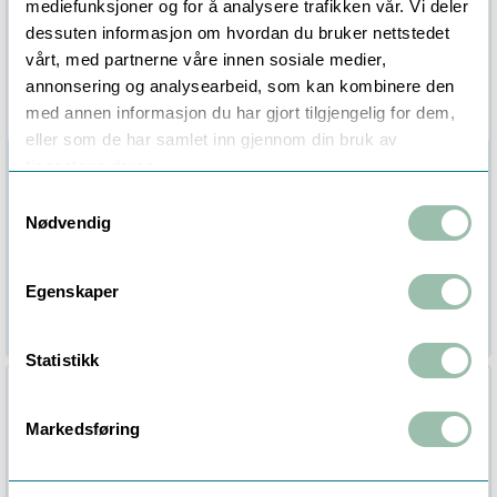
mediefunksjoner og for å analysere trafikken vår. Vi deler
dessuten informasjon om hvordan du bruker nettstedet
vårt, med partnerne våre innen sosiale medier,
annonsering og analysearbeid, som kan kombinere den
med annen informasjon du har gjort tilgjengelig for dem,
eller som de har samlet inn gjennom din bruk av
Sensostar C,
tjenestene deres.
Sensostar C,
Energikalkulator
Energikalkulator -
Samtykkevalg
For varmekretretser-100
LoRaWAN
Nødvendig
L/P- Glykol
For varmekretser - 25 L/Puls
1
På lager
Bestillingsvare (
19
dager)
Egenskaper
3 320,00
4 565,00
Eksl. mva
Eksl. mva
Statistikk
Markedsføring