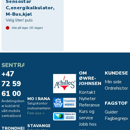
Sensostar
C,energikalkulator,
M-Bus,kjøl
Velg liter/ puls
Ikke på lager (
30
dager)
SENTRALBORD
+47
OM
KUNDESE
ØWRE-
Min side
72 59
JOHNSEN
Ordrehistori
61 00
Kontakt
Nyheter
MO I RANA
Avdelingskontorene
FAGSTOF
Salgskontor
Referanse
er koblet til
instrumentering
Kurs og
vårt mobile
Guider
Finn oss >
sentralbord.
service
Fagbegrepe
Jobb hos
STAVANGER
TRONDHEIM