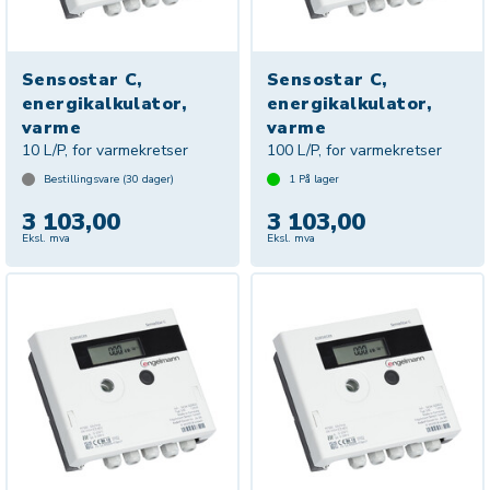
Sensostar C,
Sensostar C,
energikalkulator,
energikalkulator,
varme
varme
10 L/P, for varmekretser
100 L/P, for varmekretser
Bestillingsvare (
30
dager)
1
På lager
3 103,00
3 103,00
Eksl. mva
Eksl. mva