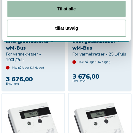
Tillat alle
tillat utvalg
Sensostar C,
Sensostar C,
Energikalkulator -
Energikalkulator -
wM-Bus
wM-Bus
For varmekretser -
For varmekretser - 25 L/Puls
100L/Puls
Ikke på lager (
14
dager)
Ikke på lager (
14
dager)
3 676,00
3 676,00
Eksl. mva
Eksl. mva