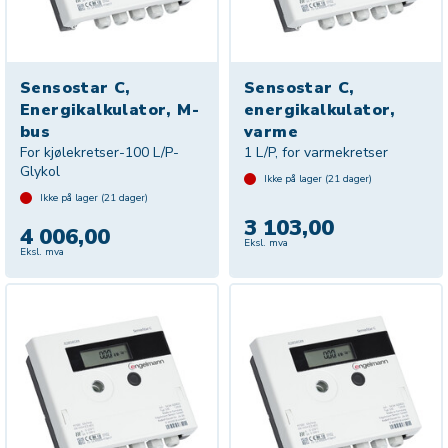
Sensostar C,
Sensostar C,
Energikalkulator, M-
energikalkulator,
bus
varme
For kjølekretser-100 L/P-
1 L/P, for varmekretser
Glykol
Ikke på lager (
21
dager)
Ikke på lager (
21
dager)
3 103,00
4 006,00
Eksl. mva
Eksl. mva