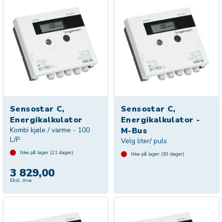
Sensostar C,
Sensostar C,
Energikalkulator
Energikalkulator -
Kombi kjøle / varme - 100
M-Bus
L/P
Velg liter/ puls
Ikke på lager (
21
dager)
Ikke på lager (
30
dager)
3 829,00
Eksl. mva