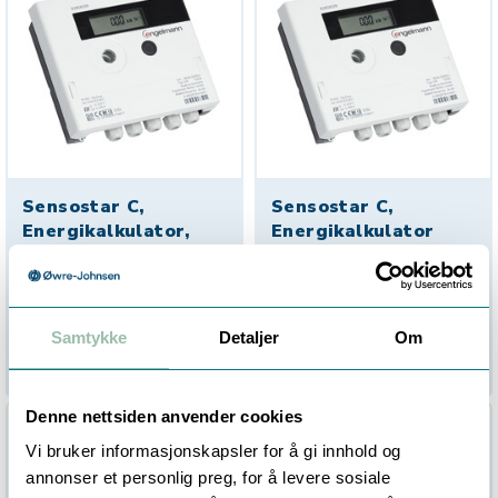
Sensostar C,
Sensostar C,
Energikalkulator,
Energikalkulator
Modbus
For Kjølekretser- 100 L/P -
Glykol
For kjølekretser - 1000 L/P
1
På lager
Bestillingsvare (
0
dager)
Samtykke
Detaljer
Om
3 320,00
5 355,00
Eksl. mva
Eksl. mva
Denne nettsiden anvender cookies
Vi bruker informasjonskapsler for å gi innhold og
annonser et personlig preg, for å levere sosiale