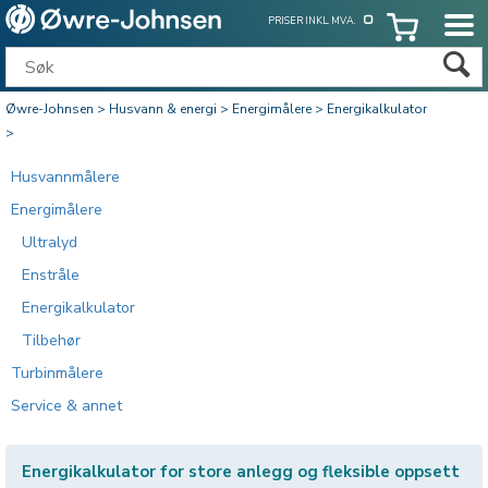
PRISER INKL. MVA.
Øwre-Johnsen
>
Husvann & energi
>
Energimålere
>
Energikalkulator
>
Husvannmålere
Energimålere
Ultralyd
Enstråle
Energikalkulator
Tilbehør
Turbinmålere
Service & annet
Energikalkulator for store anlegg og fleksible oppsett