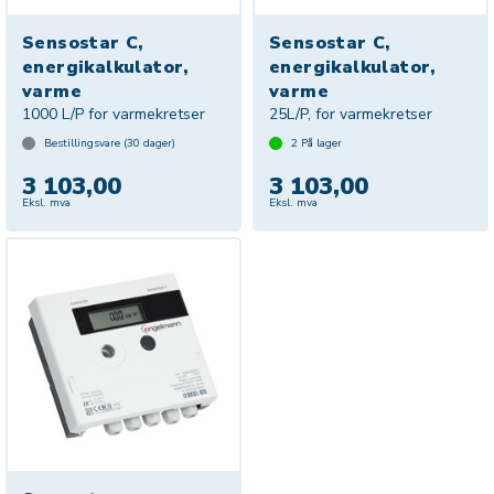
Sensostar C,
Sensostar C,
energikalkulator,
energikalkulator,
varme
varme
1000 L/P for varmekretser
25L/P, for varmekretser
Bestillingsvare (
30
dager)
2
På lager
3 103,00
3 103,00
Eksl. mva
Eksl. mva