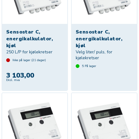
Sensostar C,
Sensostar C,
energikalkulator,
energikalkulator,
kjøl
kjøl
250 L/P for kjølekretser
Velg liter/ puls, for
kjølekretser
Ikke på lager (
21
dager)
5
På lager
3 103,00
Eksl. mva