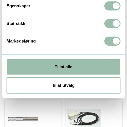
Egenskaper
Statistikk
Markedsføring
Følerlomme Qp 15,0
Sensostar Power Supply
m³/h - 100 m³/h
S3 / S3C 230Vac
For PT500 - 6 mm, Lengde 120
Mulighet fro batteritilkobling
mm
Tillat alle
3
På lager
5
På lager
tillat utvalg
936,00
2 206,70
Eksl. mva
Eksl. mva