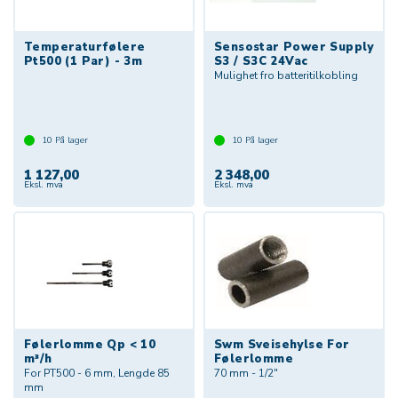
Temperaturfølere
Sensostar Power Supply
Pt500 (1 Par) - 3m
S3 / S3C 24Vac
Mulighet fro batteritilkobling
10
På lager
10
På lager
1 127,00
2 348,00
Eksl. mva
Eksl. mva
Følerlomme Qp < 10
Swm Sveisehylse For
m³/h
Følerlomme
For PT500 - 6 mm, Lengde 85
70 mm - 1/2"
mm