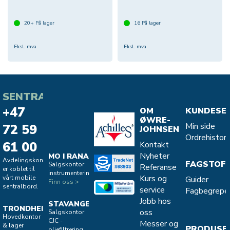
20+
På lager
16
På lager
Eksl. mva
Eksl. mva
SENTRALBORD
+47
OM
KUNDESE
ØWRE-
Min side
72 59
JOHNSEN
Ordrehistori
61 00
Kontakt
Nyheter
MO I RANA
Avdelingskontorene
FAGSTOF
Salgskontor
Referanse
er koblet til
instrumentering
Kurs og
vårt mobile
Guider
Finn oss >
sentralbord.
service
Fagbegrepe
Jobb hos
STAVANGER
TRONDHEIM
oss
Salgskontor
Hovedkontor
CJC -
Messer og
& lager
PRODUSE
oljefiltrering