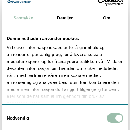
Kompakt design, lett å lese LCD display.
Modulebar.
Samtykke
Detaljer
Om
Batteri enkelt å bytte; kalkulator forberedt for
3 V strømforsyning.
Måler energi hvert 60 sekund. Dette gir 10 års
Denne nettsiden anvender cookies
batterilevetid.
Vi bruker informasjonskapsler for å gi innhold og
Innløps- og utløpsstrøm kan stilles inn på
annonser et personlig preg, for å levere sosiale
stedet.
mediefunksjoner og for å analysere trafikken vår. Vi deler
Medie temperaturområde 0-50 °C
Omgivelsestemperatur 5-55 °C (ved 95%
dessuten informasjon om hvordan du bruker nettstedet
relativ luftfuktighet)
vårt, med partnerne våre innen sosiale medier,
PT500
annonsering og analysearbeid, som kan kombinere den
Kommunikasjonsgrensesnitt; LoRaWAN,
med annen informasjon du har gjort tilgjengelig for dem,
installert.
eller som de har samlet inn gjennom din bruk av
Pulse verdi: 25 L/Puls (for kommunikasjon med
tjenestene deres.
mengdemåler)
Samtykkevalg
Nødvendig
Tilbehør