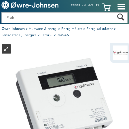
PRISER INKL. MVA.
Øwre-Johnsen
>
Husvann & energi
>
Energimålere
>
Energikalkulator
>
Sensostar C, Energikalkulator - LoRaWAN