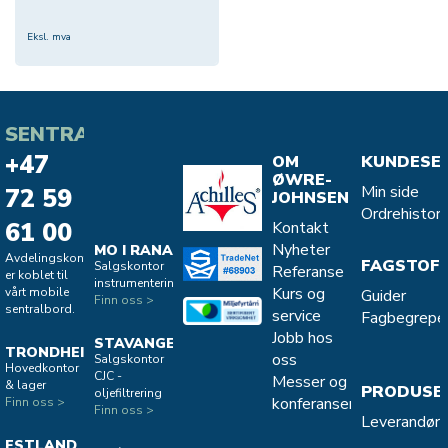
Eksl. mva
SENTRALBORD
+47
OM
KUNDESE
ØWRE-
Min side
72 59
JOHNSEN
Ordrehistori
61 00
Kontakt
Nyheter
MO I RANA
Avdelingskontorene
FAGSTOF
Salgskontor
Referanse
er koblet til
instrumentering
Kurs og
vårt mobile
Guider
Finn oss >
sentralbord.
service
Fagbegrepe
Jobb hos
STAVANGER
TRONDHEIM
oss
Salgskontor
Hovedkontor
CJC -
Messer og
& lager
PRODUSE
oljefiltrering
konferanser
Finn oss >
Finn oss >
Leverandøro
ESTLAND