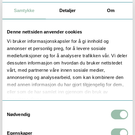
Samtykke
Detaljer
Om
Kompakt design, lett å lese LCD display.
Modulebar.
Batteri enkelt å bytte; kalkulator forberedt for 3
V strømforsyning.
Denne nettsiden anvender cookies
Måler energi hvert 60 sekund. Dette gir 10 års
Vi bruker informasjonskapsler for å gi innhold og
batterilevetid.
annonser et personlig preg, for å levere sosiale
Innløps- og utløpsstrøm kan stilles inn på stedet.
mediefunksjoner og for å analysere trafikken vår. Vi deler
Medie temperaturområde 0-50 °C
dessuten informasjon om hvordan du bruker nettstedet
Omgivelsestemperatur 5-55 °C (ved 95% relativ
vårt, med partnerne våre innen sosiale medier,
luftfuktighet)
PT500
annonsering og analysearbeid, som kan kombinere den
Kommunikasjonsgrensesnitt; wM-Bus, installert.
med annen informasjon du har gjort tilgjengelig for dem,
Pulse verdi: 25 L/Puls (for kommunikasjon med
eller som de har samlet inn gjennom din bruk av
mengdemåler)
tjenestene deres.
Samtykkevalg
Tilbehør
Nødvendig
Egenskaper