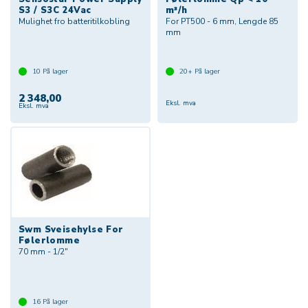
S3 / S3C 24Vac
m³/h
Mulighet fro batteritilkobling
For PT500 - 6 mm, Lengde 85
mm
10
På lager
20+
På lager
2 348,00
Eksl. mva
Eksl. mva
Swm Sveisehylse For
Følerlomme
70 mm - 1/2"
16
På lager