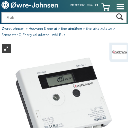
PRISER INKL. MVA.
Øwre-Johnsen
>
Husvann & energi
>
Energimålere
>
Energikalkulator
>
Sensostar C, Energikalkulator - wM-Bus