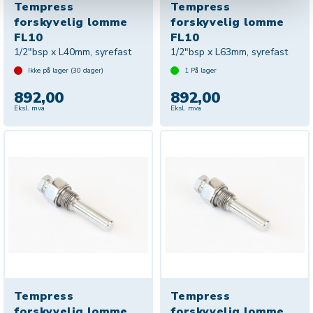
Tempress
Tempress
forskyvelig lomme
forskyvelig lomme
FL10
FL10
1/2"bsp x L40mm, syrefast
1/2"bsp x L63mm, syrefast
Ikke på lager (
30
dager)
1
På lager
892,00
892,00
Eksl. mva
Eksl. mva
Tempress
Tempress
forskyvelig lomme
forskyvelig lomme