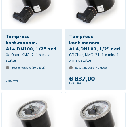
Tempress
Tempress
kont.manom.
kont.manom.
A14,DN100, 1/2" ned
A14,DN100, 1/2" ned
0/10bar, KMG-2, 1 x max
0/10bar, KMG-21, 1 x min/ 1
slutte
x max slutte
Bestillingsvare (
40
dager)
Bestillingsvare (
40
dager)
6 837,00
Eksl. mva
Eksl. mva