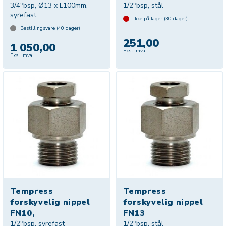
3/4"bsp, Ø13 x L100mm,
1/2"bsp, stål
syrefast
Ikke på lager (
30
dager)
Bestillingsvare (
40
dager)
251,00
1 050,00
Eksl. mva
Eksl. mva
Tempress
Tempress
forskyvelig nippel
forskyvelig nippel
FN10,
FN13
1/2"bsp, syrefast
1/2"bsp, stål