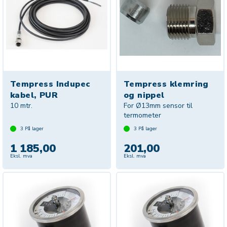
Tempress Indupec
Tempress klemring
kabel, PUR
og nippel
10 mtr.
For Ø13mm sensor til
termometer
3
På lager
3
På lager
1 185,00
201,00
Eksl. mva
Eksl. mva