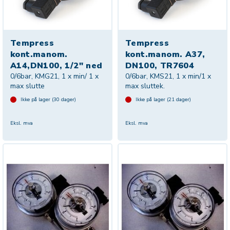
Tempress
Tempress
kont.manom.
kont.manom. A37,
A14,DN100, 1/2" ned
DN100, TR7604
0/6bar, KMG21, 1 x min/ 1 x
0/6bar, KMS21, 1 x min/1 x
max slutte
max sluttek.
Ikke på lager (
30
dager)
Ikke på lager (
21
dager)
Eksl. mva
Eksl. mva