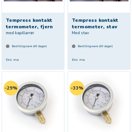
Tempress kontakt
Tempress kontakt
termometer, fjern
termometer, stav
med kapillarrør
Med stav
Bestillingsvare (
40
dager)
Bestillingsvare (
40
dager)
Eksl. mva
Eksl. mva
29%
33%