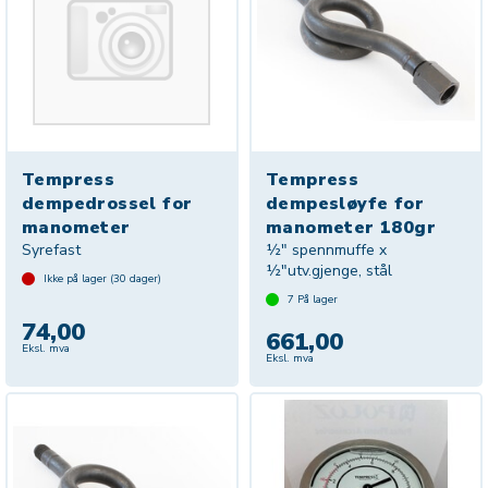
Tempress
Tempress
dempedrossel for
dempesløyfe for
manometer
manometer 180gr
Syrefast
½" spennmuffe x
½"utv.gjenge, stål
Ikke på lager (
30
dager)
7
På lager
74,00
661,00
Eksl. mva
Eksl. mva