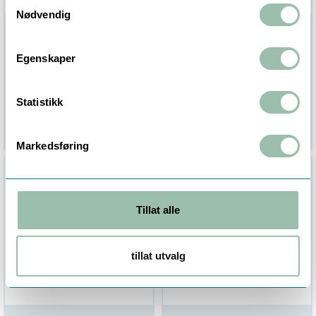
Samtykkevalg
Nødvendig
Tempress
Tempress
forskyvelig lomme
forskyvelig lomme
Egenskaper
FL10
FL10
1/2"bsp x L160mm, syrefast
1/2"bsp x L40mm, stål
Ikke på lager (
30
dager)
Ikke på lager (
30
dager)
Statistikk
1 033,00
649,00
Eksl. mva
Eksl. mva
Markedsføring
Tillat alle
tillat utvalg