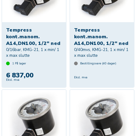
Tempress
Tempress
kont.manom.
kont.manom.
A14,DN100, 1/2" ned
A14,DN100, 1/2" ned
0/16bar, KMG-21, 1 x min/ 1
0/40mvs, KMG-21, 1 x min/ 1
x max slutte
x max slutte
1
På lager
Bestillingsvare (
40
dager)
6 837,00
Eksl. mva
Eksl. mva