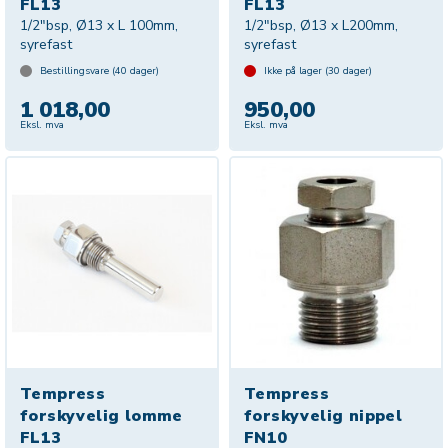
FL13
FL13
1/2"bsp, Ø13 x L 100mm,
1/2"bsp, Ø13 x L200mm,
syrefast
syrefast
Bestillingsvare (
40
dager)
Ikke på lager (
30
dager)
1 018,00
950,00
Eksl. mva
Eksl. mva
Tempress
Tempress
forskyvelig lomme
forskyvelig nippel
FL13
FN10