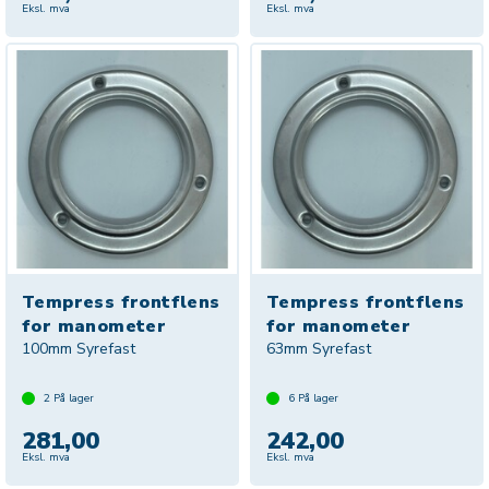
Eksl. mva
Eksl. mva
Tempress frontflens
Tempress frontflens
for manometer
for manometer
100mm Syrefast
63mm Syrefast
2
På lager
6
På lager
281,00
242,00
Eksl. mva
Eksl. mva