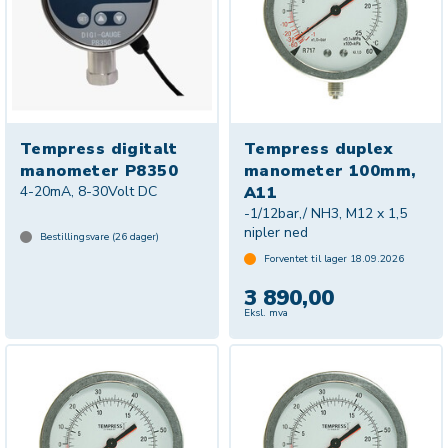
Tempress digitalt
Tempress duplex
manometer P8350
manometer 100mm,
4-20mA, 8-30Volt DC
A11
-1/12bar,/ NH3, M12 x 1,5
nipler ned
Bestillingsvare (
26
dager)
Forventet til lager
18.09.2026
3 890,00
Eksl. mva