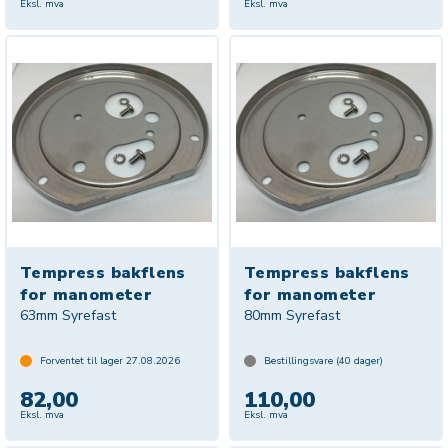
Eksl. mva
Eksl. mva
Tempress bakflens
Tempress bakflens
for manometer
for manometer
63mm Syrefast
80mm Syrefast
Forventet til lager
27.08.2026
Bestillingsvare (
40
dager)
82,00
110,00
Eksl. mva
Eksl. mva