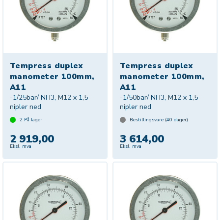
Tempress duplex
Tempress duplex
manometer 100mm,
manometer 100mm,
A11
A11
-1/25bar/ NH3, M12 x 1,5
-1/50bar/ NH3, M12 x 1,5
nipler ned
nipler ned
2
På lager
Bestillingsvare (
40
dager)
2 919,00
3 614,00
Eksl. mva
Eksl. mva