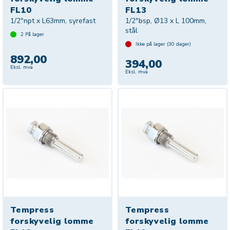
FL10
FL13
1/2"npt x L63mm, syrefast
1/2"bsp, Ø13 x L 100mm,
stål
2
På lager
Ikke på lager (
30
dager)
892,00
394,00
Eksl. mva
Eksl. mva
Tempress
Tempress
forskyvelig lomme
forskyvelig lomme