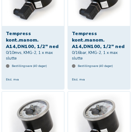
Tempress
Tempress
kont.manom.
kont.manom.
A14,DN100, 1/2" ned
A14,DN100, 1/2" ned
0/10mvs, KMG-2, 1 x max
0/16bar, KMG-2, 1 x max
slutte
slutte
Bestillingsvare (
40
dager)
Bestillingsvare (
40
dager)
Eksl. mva
Eksl. mva