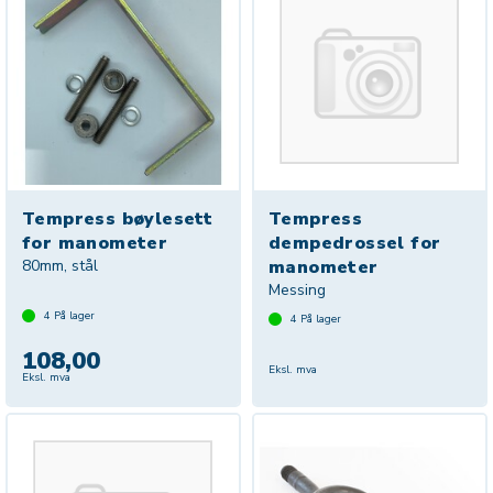
Tempress bøylesett
Tempress
for manometer
dempedrossel for
80mm, stål
manometer
Messing
4
På lager
4
På lager
108,00
Eksl. mva
Eksl. mva