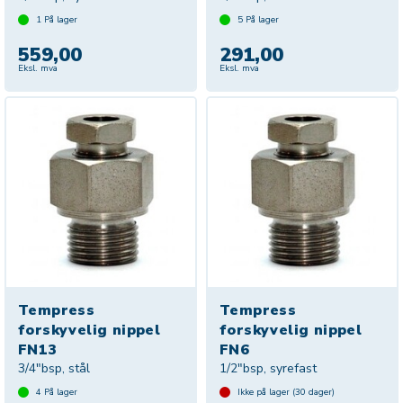
1
På lager
5
På lager
559,00
291,00
Eksl. mva
Eksl. mva
Tempress
Tempress
forskyvelig nippel
forskyvelig nippel
FN13
FN6
3/4"bsp, stål
1/2"bsp, syrefast
4
På lager
Ikke på lager (
30
dager)