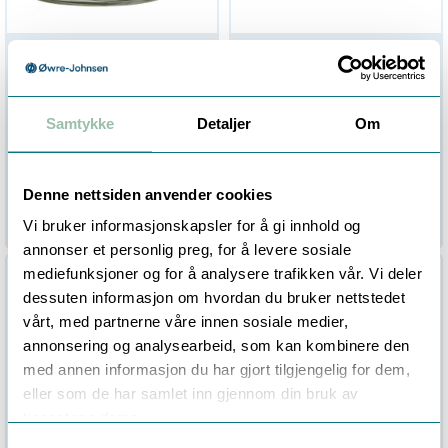
Tempress fjern-
Tempress
termometer A73,
forskyvelig lomme
80mm
FL10
0/120grC, 6mtr armert
1/2"bsp x L100mm, syrefast
Samtykke
Detaljer
Om
kap.rør, 13 x L112
Ikke på lager (
30
dager)
Bestillingsvare (
61
dager)
892,00
Denne nettsiden anvender cookies
Eksl. mva
Eksl. mva
Vi bruker informasjonskapsler for å gi innhold og
annonser et personlig preg, for å levere sosiale
mediefunksjoner og for å analysere trafikken vår. Vi deler
dessuten informasjon om hvordan du bruker nettstedet
vårt, med partnerne våre innen sosiale medier,
annonsering og analysearbeid, som kan kombinere den
med annen informasjon du har gjort tilgjengelig for dem,
eller som de har samlet inn gjennom din bruk av
tjenestene deres.