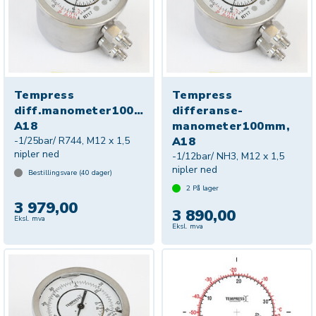
Tempress
Tempress
diff.manometer100mm,R744,
differanse-
A18
manometer100mm,
-1/25bar/ R744, M12 x 1,5
A18
nipler ned
-1/12bar/ NH3, M12 x 1,5
nipler ned
Bestillingsvare (
40
dager)
2
På lager
3 979,00
3 890,00
Eksl. mva
Eksl. mva