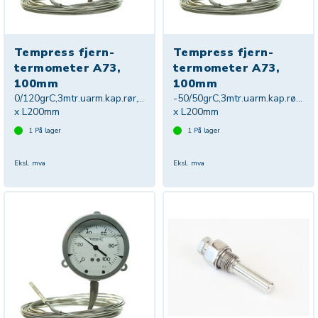
Tempress fjern-
Tempress fjern-
termometer A73,
termometer A73,
100mm
100mm
0/120grC,3mtr.uarm.kap.rør,Ø13
-50/50grC,3mtr.uarm.kap.rør,Ø1
x L200mm
x L200mm
1
På lager
1
På lager
Eksl. mva
Eksl. mva