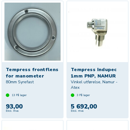
Tempress frontflens
Tempress Indupec
for manometer
1mm PNP, NAMUR
80mm Syrefast
Vinkel utførelse, Namur -
Atex
13
På lager
3
På lager
93,00
5 692,00
Eksl. mva
Eksl. mva