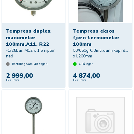
Tempress duplex
Tempress eksos
manometer
fjern-termometer
100mm,A11, R22
100mm
-1/25bar, M12 x 1,5 nipler
50/650grC,3mtr.uarm.kap.rør,Ø1
ned
x L200mm
Bestillingsvare (
40
dager)
4
På lager
2 999,00
4 874,00
Eksl. mva
Eksl. mva