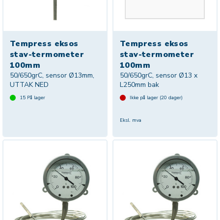
Tempress eksos
Tempress eksos
stav-termometer
stav-termometer
100mm
100mm
50/650grC, sensor Ø13mm,
50/650grC, sensor Ø13 x
UTTAK NED
L250mm bak
15
På lager
Ikke på lager (
20
dager)
Eksl. mva