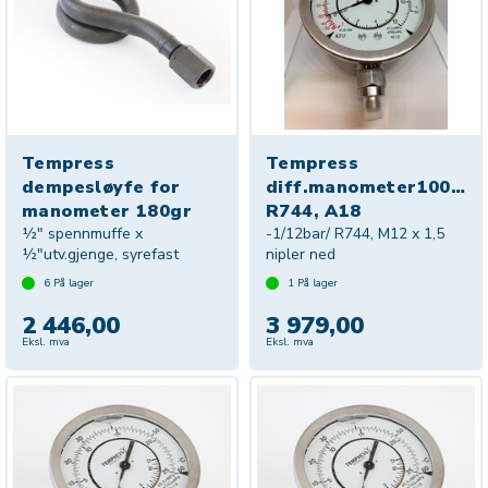
Tempress
Tempress
dempesløyfe for
diff.manometer100mm
manometer 180gr
R744, A18
½" spennmuffe x
-1/12bar/ R744, M12 x 1,5
½"utv.gjenge, syrefast
nipler ned
6
På lager
1
På lager
2 446,00
3 979,00
Eksl. mva
Eksl. mva