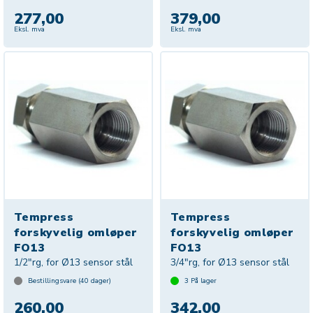
277,00
379,00
Eksl. mva
Eksl. mva
Tempress
Tempress
forskyvelig omløper
forskyvelig omløper
FO13
FO13
1/2"rg, for Ø13 sensor stål
3/4"rg, for Ø13 sensor stål
Bestillingsvare (
40
dager)
3
På lager
260,00
342,00