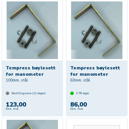
Tempress bøylesett
Tempress bøylesett
for manometer
for manometer
100mm, stål
63mm, stål
Bestillingsvare (
12
dager)
3
På lager
123,00
86,00
Eksl. mva
Eksl. mva