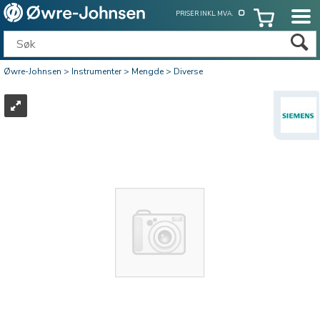
PRISER INKL. MVA.
Øwre-Johnsen
>
Instrumenter
>
Mengde
>
Diverse