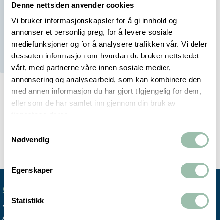
-
+
Denne nettsiden anvender cookies
Vi bruker informasjonskapsler for å gi innhold og
annonser et personlig preg, for å levere sosiale
mediefunksjoner og for å analysere trafikken vår. Vi deler
Bestillingsvare (
28
dager)
dessuten informasjon om hvordan du bruker nettstedet
vårt, med partnerne våre innen sosiale medier,
annonsering og analysearbeid, som kan kombinere den
med annen informasjon du har gjort tilgjengelig for dem,
eller som de har samlet inn gjennom din bruk av
tjenestene deres.
Beskrivelse
Samtykkevalg
Nødvendig
Egenskaper
SENTRALBORD
Statistikk
+47 72 59 61 00
Avdelingskontorene er koblet til vårt