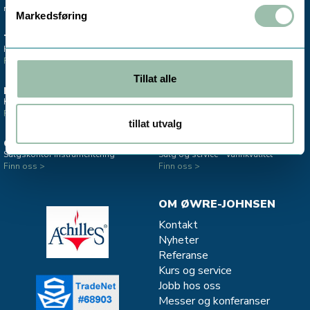
mobile sentralbord.
Markedsføring
TRONDHEIM
MO I RANA
Hovedkontor & lager
Salgskontor instrumentering
Finn oss >
Finn oss >
Tillat alle
ESTLAND
STAVANGER
Kontor - Salg Divako
Salgskontor CJC - oljefiltrering
Finn oss >
Finn oss >
tillat utvalg
OSLO
MJØNDALEN
Salgskontor instrumentering
Salg og service - Vannkvalitet
Finn oss >
Finn oss >
OM ØWRE-JOHNSEN
Kontakt
Nyheter
Referanse
Kurs og service
Jobb hos oss
Messer og konferanser