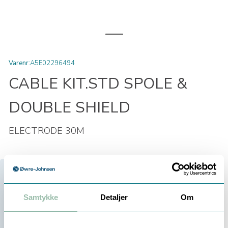
Varenr:
A5E02296494
CABLE KIT.STD SPOLE &
DOUBLE SHIELD
ELECTRODE 30M
6 460,00
Samtykke
Detaljer
Om
Eksl. mva
Velg antall: