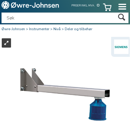
PRISER INKL. MVA.
Øwre-Johnsen
>
Instrumenter
>
Nivå
>
Deler og tilbehør