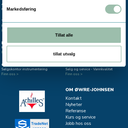
Avdelingskontorene er koblet til vårt
mobile sentralbord.
Markedsføring
TRONDHEIM
MO I RANA
Hovedkontor & lager
Salgskontor instrumentering
Finn oss >
Finn oss >
Tillat alle
ESTLAND
STAVANGER
Kontor - Salg Divako
Salgskontor CJC - oljefiltrering
Finn oss >
Finn oss >
tillat utvalg
OSLO
MJØNDALEN
Salgskontor instrumentering
Salg og service - Vannkvalitet
Finn oss >
Finn oss >
OM ØWRE-JOHNSEN
Kontakt
Nyheter
Referanse
Kurs og service
Jobb hos oss