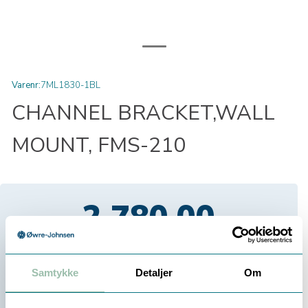
Varenr:
7ML1830-1BL
CHANNEL BRACKET,WALL
MOUNT, FMS-210
2 780,00
Eksl. mva
Velg antall:
Samtykke
Detaljer
Om
-
+