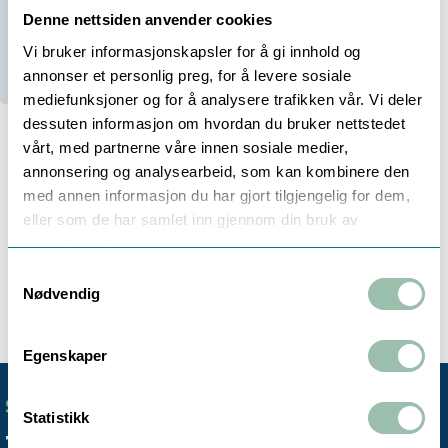
Denne nettsiden anvender cookies
Vi bruker informasjonskapsler for å gi innhold og
2
På lager
2
Stk i Trondheim
annonser et personlig preg, for å levere sosiale
mediefunksjoner og for å analysere trafikken vår. Vi deler
dessuten informasjon om hvordan du bruker nettstedet
vårt, med partnerne våre innen sosiale medier,
annonsering og analysearbeid, som kan kombinere den
Beskrivelse
med annen informasjon du har gjort tilgjengelig for dem,
eller som de har samlet inn gjennom din bruk av
tjenestene deres.
Veggbraklett med gjenget tilkopling for transducer
Samtykkevalg
Avstand mellom vegg og transducer: 12-48cm
Nødvendig
Egenskaper
SENTRALBORD
Statistikk
+47 72 59 61 00