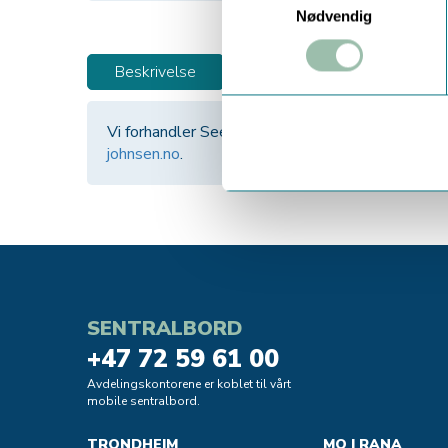
Nødvendig
Beskrivelse
Vi forhandler Seepex pumper og pumpedeler. T
johnsen.no
.
SENTRALBORD
+47 72 59 61 00
Avdelingskontorene er koblet til vårt
mobile sentralbord.
TRONDHEIM
MO I RANA