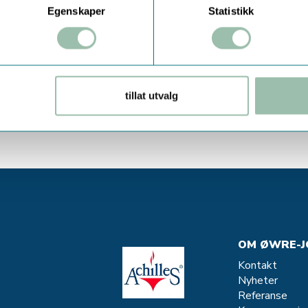
Egenskaper
Statistikk
a kontakt på
pumper@owre-
tillat utvalg
OM ØWRE-J
Kontakt
Nyheter
Referanse