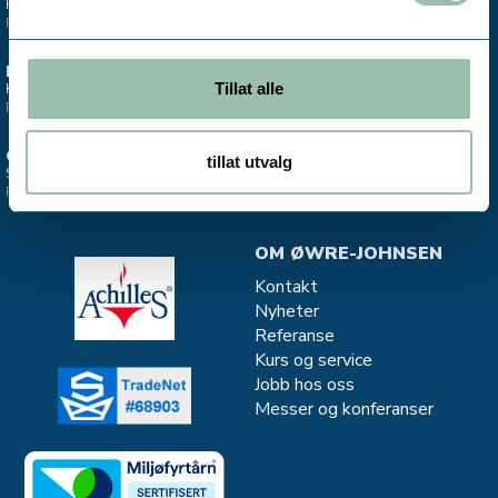
Hovedkontor & lager
Salgskontor instrumentering
Finn oss >
Finn oss >
ESTLAND
STAVANGER
Tillat alle
Kontor - Salg Divako
Salgskontor CJC - oljefiltrering
Finn oss >
Finn oss >
OSLO
MJØNDALEN
tillat utvalg
Salgskontor instrumentering
Salg og service - Vannkvalitet
Finn oss >
Finn oss >
OM ØWRE-JOHNSEN
Kontakt
Nyheter
Referanse
Kurs og service
Jobb hos oss
Messer og konferanser