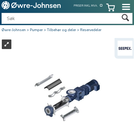
PRISER INKL. MVA.
Øwre-Johnsen
>
Pumper
>
Tilbehør og deler
>
Reservedeler