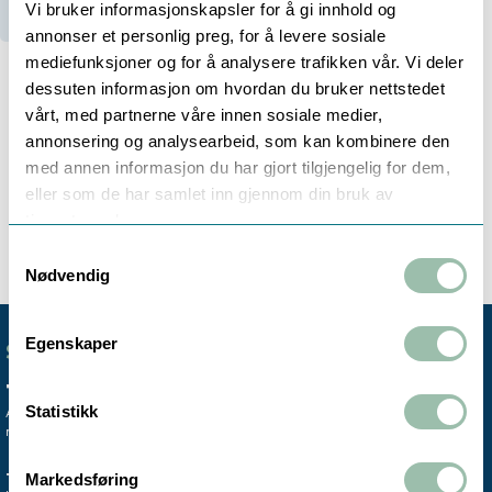
Vi bruker informasjonskapsler for å gi innhold og
annonser et personlig preg, for å levere sosiale
mediefunksjoner og for å analysere trafikken vår. Vi deler
dessuten informasjon om hvordan du bruker nettstedet
vårt, med partnerne våre innen sosiale medier,
Beskrivelse
Teknisk info
annonsering og analysearbeid, som kan kombinere den
med annen informasjon du har gjort tilgjengelig for dem,
eller som de har samlet inn gjennom din bruk av
Vi forhandler Seepex pumper og pumpedeler. Ta
tjenestene deres.
kontakt på
pumper@owre-johnsen.no
.
Samtykkevalg
Nødvendig
Egenskaper
SENTRALBORD
+47 72 59 61 00
Statistikk
Avdelingskontorene er koblet til vårt
mobile sentralbord.
TRONDHEIM
MO I RANA
Markedsføring