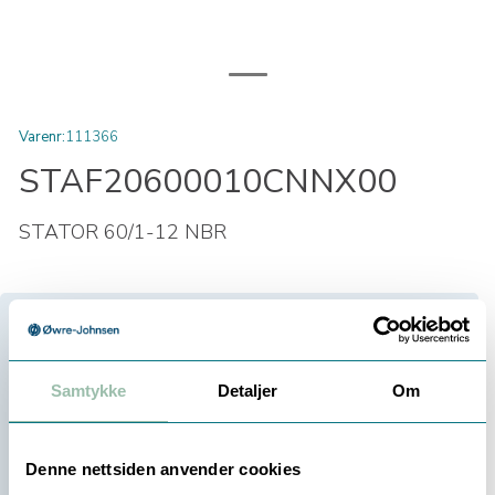
Varenr:
111366
STAF20600010CNNX00
STATOR 60/1-12 NBR
Velg antall:
-
+
Samtykke
Detaljer
Om
Be om tilbud
Denne nettsiden anvender cookies
Bestillingsvare (
27
dager)