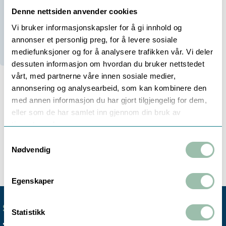
Denne nettsiden anvender cookies
Be om tilbud
Vi bruker informasjonskapsler for å gi innhold og
Bestillingsvare (
28
dager)
annonser et personlig preg, for å levere sosiale
mediefunksjoner og for å analysere trafikken vår. Vi deler
dessuten informasjon om hvordan du bruker nettstedet
vårt, med partnerne våre innen sosiale medier,
annonsering og analysearbeid, som kan kombinere den
med annen informasjon du har gjort tilgjengelig for dem,
Beskrivelse
Teknisk info
eller som de har samlet inn gjennom din bruk av
tjenestene deres.
Samtykkevalg
Vi forhandler Seepex pumper og pumpedeler. Ta
Nødvendig
kontakt på
pumper@owre-johnsen.no
.
Egenskaper
SENTRALBORD
Statistikk
+47 72 59 61 00