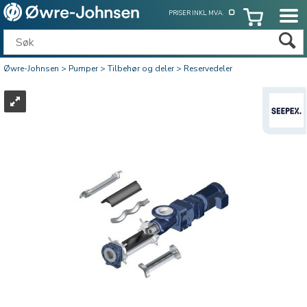
PRISER INKL. MVA.
Øwre-Johnsen
>
Pumper
>
Tilbehør og deler
>
Reservedeler