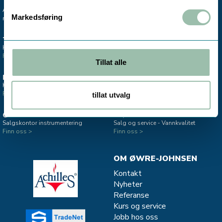
Avdelingskontorene er koblet til vårt
Markedsføring
mobile sentralbord.
TRONDHEIM
MO I RANA
Hovedkontor & lager
Salgskontor instrumentering
Finn oss >
Finn oss >
Tillat alle
ESTLAND
STAVANGER
Kontor - Salg Divako
Salgskontor CJC - oljefiltrering
Finn oss >
Finn oss >
tillat utvalg
OSLO
MJØNDALEN
Salgskontor instrumentering
Salg og service - Vannkvalitet
Finn oss >
Finn oss >
OM ØWRE-JOHNSEN
Kontakt
Nyheter
Referanse
Kurs og service
Jobb hos oss