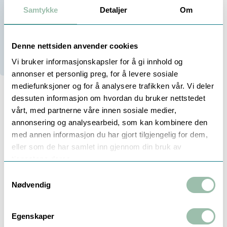
-
+
Samtykke
Detaljer
Om
Denne nettsiden anvender cookies
2
På lager
2
Stk i Trondheim
Vi bruker informasjonskapsler for å gi innhold og
annonser et personlig preg, for å levere sosiale
mediefunksjoner og for å analysere trafikken vår. Vi deler
dessuten informasjon om hvordan du bruker nettstedet
vårt, med partnerne våre innen sosiale medier,
Beskrivelse
annonsering og analysearbeid, som kan kombinere den
med annen informasjon du har gjort tilgjengelig for dem,
eller som de har samlet inn gjennom din bruk av
Smøremiddel med meget god vedheft
tjenestene deres.
Beskytter mot vann, damp, korrosjon og
Samtykkevalg
Nødvendig
pasningsrust
B.l.a. meget godt egnet for bremser
Egenskaper
-30/ +1200grC