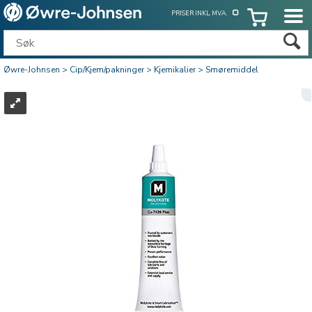
PRISER INKL. MVA.
Øwre-Johnsen
>
Cip/Kjem/pakninger
>
Kjemikalier
>
Smøremiddel