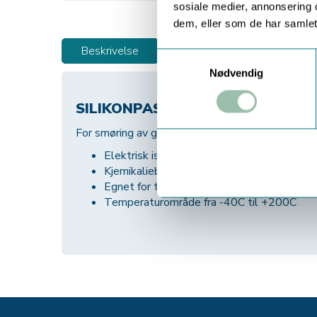
sosiale medier, annonsering 
dem, eller som de har samlet
Beskrivelse
Samtykkevalg
Nødvendig
SILIKONPASTA
For smøring av gummi og plastmaterialer i paknin
Elektrisk isolerende
Kjemikaliebestandig
Egnet for trykk- og vakuumsystemer
Temperaturområde fra -40C til +200C