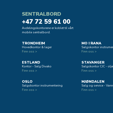
SENTRALBORD
+47 72 59 61 00
Avdelingskontorene er koblet til vårt
mobile sentralbord.
TRONDHEIM
MO I RANA
Hovedkontor & lager
Salgskontor instrumen
Finn oss >
Finn oss >
ESTLAND
STAVANGER
Kontor - Salg Divako
Salgskontor CJC - oljef
Finn oss >
Finn oss >
OSLO
MJØNDALEN
Salgskontor instrumentering
Salg og service - Vann
Finn oss >
Finn oss >