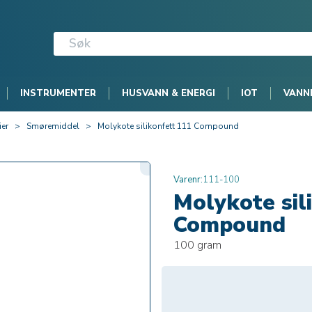
INSTRUMENTER
HUSVANN & ENERGI
IOT
VANN
ier
>
Smøremiddel
>
Molykote silikonfett 111 Compound
Varenr:
111-100
Molykote sil
Compound
100 gram