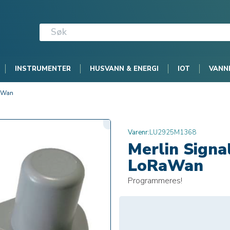
INSTRUMENTER
HUSVANN & ENERGI
IOT
VANN
RaWan
Varenr:
LU2925M1368
Merlin Signa
LoRaWan
Programmeres!