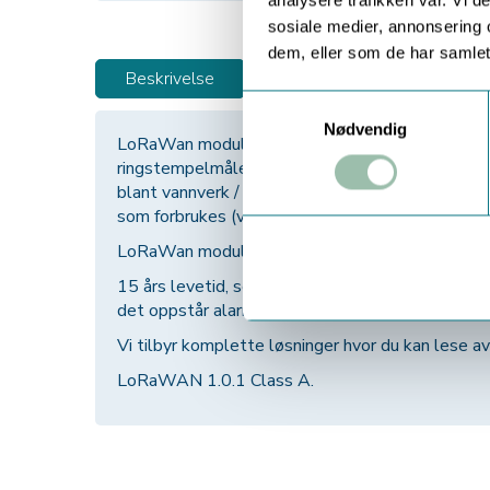
sosiale medier, annonsering 
dem, eller som de har samlet
Beskrivelse
Dokumentasjon
T
Samtykkevalg
Nødvendig
LoRaWan modul for V200 vannmåler. V200 en a
ringstempelmålere og finnes i helt opp i DN40. 
blant vannverk / vann-leverandører som er opptat
som forbrukes (veldig nøyaktig måler).
LoRaWan modulen er testet ut i flere prosjekter
15 års levetid, sending av timesverdier. Sender
det oppstår alarmsituasjon. Svært omfattende 
Vi tilbyr komplette løsninger hvor du kan lese av
LoRaWAN 1.0.1 Class A.