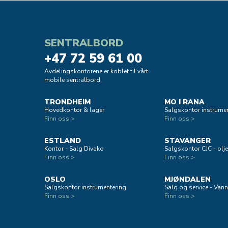
SENTRALBORD
+47 72 59 61 00
Avdelingskontorene er koblet til vårt
mobile sentralbord.
TRONDHEIM
MO I RANA
Hovedkontor & lager
Salgskontor instrumen
Finn oss >
Finn oss >
ESTLAND
STAVANGER
Kontor - Salg Divako
Salgskontor CJC - oljef
Finn oss >
Finn oss >
OSLO
MJØNDALEN
Salgskontor instrumentering
Salg og service - Vann
Finn oss >
Finn oss >