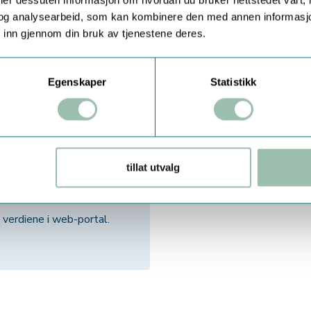
og analysearbeid, som kan kombinere den med annen informasjon d
 inn gjennom din bruk av tjenestene deres.
eknisk info
Egenskaper
Statistikk
v Europas mest solgte
Måleren er spesielt populær
t av å få fakturert
alt
vann
 i Norge.
tillat utvalg
 umiddelbare alarmpakker når
datapakke.
 verdiene i web-portal.