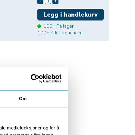
-
+
100+
På lager
100+
Stk i Trondheim
Om
iale mediefunksjoner og for å
 med partnerne våre innen