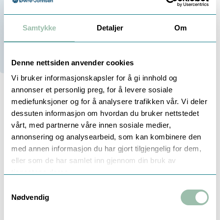
-
+
Samtykke
Detaljer
Om
100+
På lager
100+
Stk i Trondheim
Denne nettsiden anvender cookies
Vi bruker informasjonskapsler for å gi innhold og
annonser et personlig preg, for å levere sosiale
mediefunksjoner og for å analysere trafikken vår. Vi deler
dessuten informasjon om hvordan du bruker nettstedet
Beskrivelse
Dokumentasjon
Teknisk info
vårt, med partnerne våre innen sosiale medier,
annonsering og analysearbeid, som kan kombinere den
med annen informasjon du har gjort tilgjengelig for dem,
ELSTER SNAP-ON MODUL FOR M-
eller som de har samlet inn gjennom din bruk av
BUS OG PULS
tjenestene deres.
Samtykkevalg
Batteri levetid: 12 år v/ 25grC
Nødvendig
Omgivelsestemperatur: 0-55grC
Programmert for l puls pr 100 liter