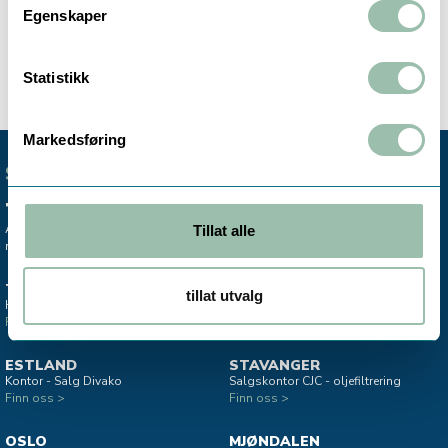
IP56 , 1mtr. cable, 20mm høy
Egenskaper
Pulssignal mellom grønn og gul leder.
NRF-nummer 4023502
Statistikk
Markedsføring
SENTRALBORD
+47 72 59 61 00
Avdelingskontorene er koblet til vårt
Tillat alle
mobile sentralbord.
TRONDHEIM
MO I RANA
tillat utvalg
Hovedkontor & lager
Salgskontor instrumentering
Finn oss >
Finn oss >
ESTLAND
STAVANGER
Kontor - Salg Divako
Salgskontor CJC - oljefiltrering
Finn oss >
Finn oss >
OSLO
MJØNDALEN