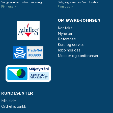
Salgskontor instrumentering
Salg og service - Vannkvalitet
Finn oss >
Finn oss >
OM ØWRE-JOHNSEN
Kontakt
Nyheter
Referanse
Kurs og service
Jobb hos oss
Messer og konferanser
KUNDESENTER
Min side
Ordrehistorikk