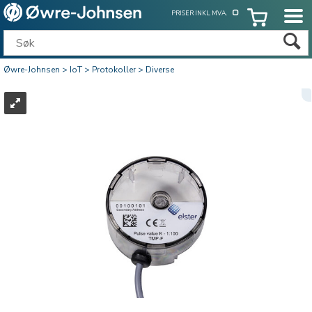
PRISER INKL. MVA.
Øwre-Johnsen
>
IoT
>
Protokoller
>
Diverse