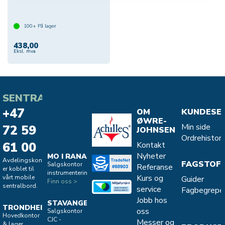
100+
På lager
438,00
Eksl. mva
SENTRALBORD
+47
OM
KUNDESE
ØWRE-
Min side
72 59
JOHNSEN
Ordrehistori
61 00
Kontakt
Nyheter
MO I RANA
Avdelingskontorene
FAGSTOF
Salgskontor
Referanse
er koblet til
instrumentering
Kurs og
vårt mobile
Guider
Finn oss >
sentralbord.
service
Fagbegrepe
Jobb hos
STAVANGER
TRONDHEIM
oss
Salgskontor
Hovedkontor
CJC -
Messer og
& lager