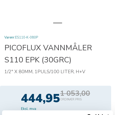
Varenr:
ES110-K-080P
PICOFLUX VANNMÅLER
S110 EPK (30GRC)
1/2" X 80MM, 1PULS/100 LITER, H+V
1 053,00
444,95
ORDINÆR PRIS
Eksl. mva