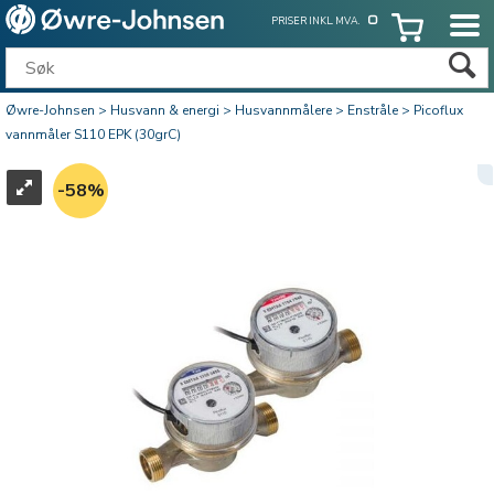
PRISER INKL. MVA.
Øwre-Johnsen
>
Husvann & energi
>
Husvannmålere
>
Enstråle
>
Picoflux
vannmåler S110 EPK (30grC)
58%