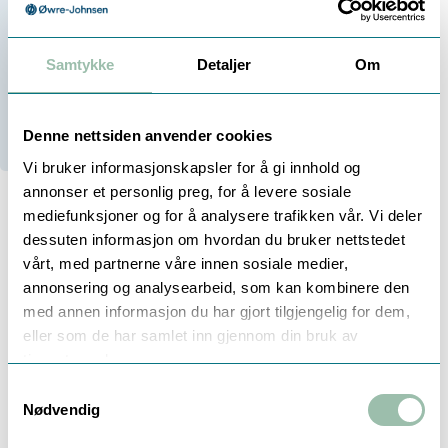
Velg antall:
-
+
Samtykke
Detaljer
Om
20+
På lager
Denne nettsiden anvender cookies
20+
Stk i Trondheim
Vi bruker informasjonskapsler for å gi innhold og
annonser et personlig preg, for å levere sosiale
mediefunksjoner og for å analysere trafikken vår. Vi deler
dessuten informasjon om hvordan du bruker nettstedet
Beskrivelse
Dokumentasjon
Teknisk info
vårt, med partnerne våre innen sosiale medier,
annonsering og analysearbeid, som kan kombinere den
med annen informasjon du har gjort tilgjengelig for dem,
eller som de har samlet inn gjennom din bruk av
LITEN KOMPAKT
tjenestene deres.
KALDTVANNSMÅLER TYPE S110 -
Samtykkevalg
EFK
Nødvendig
Metrologisk Klasse MID R80(H) / R40(V)