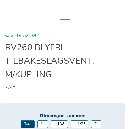
Varenr:
E685200251
RV260 BLYFRI
TILBAKESLAGSVENT.
M/KUPLING
3/4''
Dimensjon tommer
3/4''
1''
1 1/4''
1 1/2''
2''