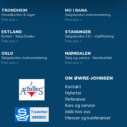
TRONDHEIM
MO I RANA
Hovedkontor & lager
Salgskontor instrumentering
Finn oss >
Finn oss >
ESTLAND
STAVANGER
Kontor - Salg Divako
Salgskontor CJC - oljefiltrering
Finn oss >
Finn oss >
OSLO
MJØNDALEN
Salgskontor instrumentering
Salg og service - Vannkvalitet
Finn oss >
Finn oss >
OM ØWRE-JOHNSEN
Kontakt
Nyheter
Referanse
Kurs og service
Jobb hos oss
Messer og konferanser