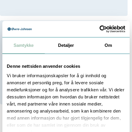
1 082,00
Samtykke
Detaljer
Om
Eksl. mva
Velg antall:
-
+
Denne nettsiden anvender cookies
Vi bruker informasjonskapsler for å gi innhold og
annonser et personlig preg, for å levere sosiale
20+
På lager
mediefunksjoner og for å analysere trafikken vår. Vi deler
20+
Stk i Trondheim
dessuten informasjon om hvordan du bruker nettstedet
vårt, med partnerne våre innen sosiale medier,
annonsering og analysearbeid, som kan kombinere den
med annen informasjon du har gjort tilgjengelig for dem,
eller som de har samlet inn gjennom din bruk av
Beskrivelse
Teknisk info