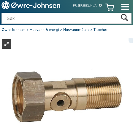
PRISER INKL. MVA.
Øwre-Johnsen
>
Husvann & energi
>
Husvannmålere
>
Tilbehør