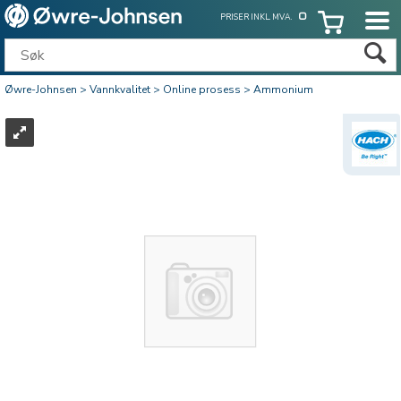
PRISER INKL. MVA.
Øwre-Johnsen
>
Vannkvalitet
>
Online prosess
>
Ammonium