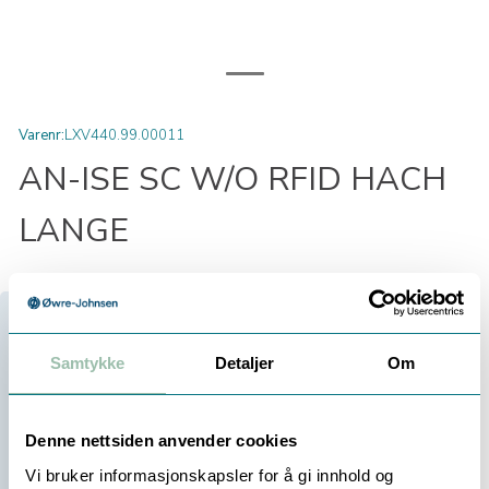
Varenr:
LXV440.99.00011
AN-ISE SC W/O RFID HACH
LANGE
Velg antall:
Samtykke
Detaljer
Om
-
+
Be om tilbud
Denne nettsiden anvender cookies
Vi bruker informasjonskapsler for å gi innhold og
Ikke på lager (
15
dager)