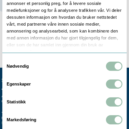
annonser et personlig preg, for å levere sosiale
mediefunksjoner og for å analysere trafikken vår. Vi deler
dessuten informasjon om hvordan du bruker nettstedet
vårt, med partnerne våre innen sosiale medier,
annonsering og analysearbeid, som kan kombinere den
Beskrivelse
med annen informasjon du har gjort tilgjengelig for dem,
eller som de har samlet inn gjennom din bruk av
tjenestene deres.
Samtykkevalg
Nødvendig
SENTRALBORD
Egenskaper
+47 72 59 61 00
Avdelingskontorene er koblet til vårt
mobile sentralbord.
Statistikk
TRONDHEIM
MO I RANA
Hovedkontor & lager
Salgskontor instrumentering
Markedsføring
Finn oss >
Finn oss >