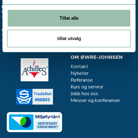
ESTLAND
STAVANGER
Kontor - Salg Divako
Salgskontor CJC - oljefiltrering
Finn oss >
Finn oss >
Tillat alle
OSLO
MJØNDALEN
Salgskontor instrumentering
Salg og service - Vannkvalitet
tillat utvalg
Finn oss >
Finn oss >
OM ØWRE-JOHNSEN
Kontakt
Nyheter
Referanse
Kurs og service
Jobb hos oss
Messer og konferanser