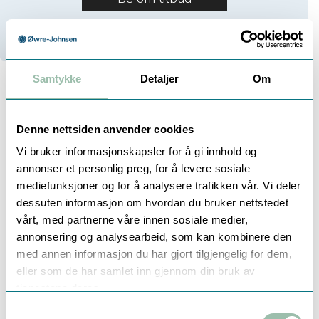
Ikke på lager (
15
dager)
Samtykke
Detaljer
Om
Beskrivelse
Denne nettsiden anvender cookies
Vi bruker informasjonskapsler for å gi innhold og
annonser et personlig preg, for å levere sosiale
Kontaktløs sensor med hygienisk design
mediefunksjoner og for å analysere trafikken vår. Vi deler
For neddykking, innstikk, union eller sanitærtilkopling
dessuten informasjon om hvordan du bruker nettstedet
Innebygget PT1000 termometer
vårt, med partnerne våre innen sosiale medier,
annonsering og analysearbeid, som kan kombinere den
Polypropylene for de aller fleste medier
med annen informasjon du har gjort tilgjengelig for dem,
Tilfredsstiller 3-A Sanitary Standard
eller som de har samlet inn gjennom din bruk av
Induktiv sensor eliminerer polarisering og belegg på
tjenestene deres.
elektrodene
Samtykkevalg