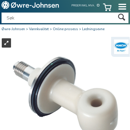
PRISER INKL. MVA.
Øwre-Johnsen
>
Vannkvalitet
>
Online prosess
>
Ledningsevne