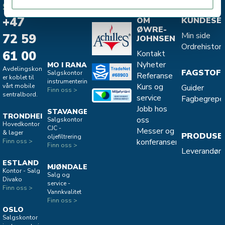
SENTRALBORD
+47
OM
KUNDESE
ØWRE-
Min side
72 59
JOHNSEN
Ordrehistori
61 00
Kontakt
Nyheter
MO I RANA
Avdelingskontorene
FAGSTOF
Salgskontor
Referanse
er koblet til
instrumentering
Kurs og
vårt mobile
Guider
Finn oss >
sentralbord.
service
Fagbegrepe
Jobb hos
STAVANGER
TRONDHEIM
oss
Salgskontor
Hovedkontor
CJC -
Messer og
& lager
PRODUSE
oljefiltrering
konferanser
Finn oss >
Finn oss >
Leverandøro
ESTLAND
MJØNDALEN
Kontor - Salg
Salg og
Divako
service -
Finn oss >
Vannkvalitet
Finn oss >
OSLO
Salgskontor