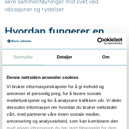
sikre sammenføyninger mot svikt ved
vibrasjoner og rystelser.
Hvordan fungerer en
sprengskive?
Den består av en flat eller hvelvet skive som er satt på en
Samtykke
Detaljer
Om
stuss på beholderen. Ved overskridelse av et bestemt
trykk sprenges skiva og gir straks et stort tverrsnitt som
gjør at trykket reduseres. Skiven presses enkelt flatt
Denne nettsiden anvender cookies
mellom mutteren og monteringsoverflaten, og skivens
Vi bruker informasjonskapsler for å gi innhold og
skarpe kant vil sette seg fast og deretter hindre "counter-
annonser et personlig preg, for å levere sosiale
clockwise" rotasjon.
mediefunksjoner og for å analysere trafikken vår. Vi deler
dessuten informasjon om hvordan du bruker nettstedet
Skivene er oftest laget av metall, er runde og flate, og
vårt, med partnerne våre innen sosiale medier,
finnes i flere størrelser. Denne type skive virker best i
annonsering og analysearbeid, som kan kombinere den
tilfeller hvor monteringsoverflaten er treverk.
med annen informasjon du har gjort tilgjengelig for dem,