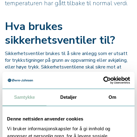
temperaturen har gått tilbake til normal verdi.
Hva brukes
sikkerhetsventiler til?
Sikkerhetsventiler brukes til å sikre anlegg som er utsatt
for trykkstigninger på grunn av oppvarming eller avkjøling,
eller høye trykk. Sikkerhetsventilene skal sikre mot at
unormalt høye trykk eller temperaturer ødelegger anlegg
eller er til fare for andre.
Samtykke
Detaljer
Om
Hvorfor er
sikkerhetsventil viktig?
Denne nettsiden anvender cookies
Vi bruker informasjonskapsler for å gi innhold og
Uten en sikkerhetsventil kan apparatet enten gå i stykker
annonser et personlig preg, for å levere sosiale