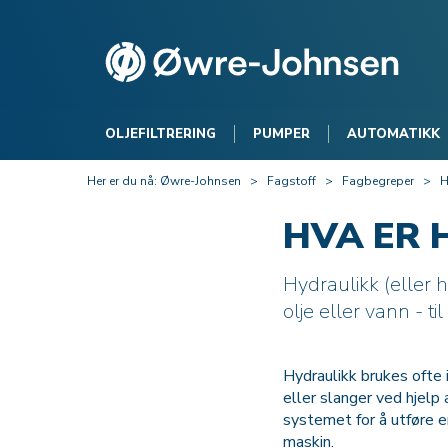
OLJEFILTRERING
PUMPER
AUTOMATIKK
Her er du nå:
Øwre-Johnsen
>
Fagstoff
>
Fagbegreper
>
H
HVA ER 
Hydraulikk (eller 
olje eller vann - ti
Hydraulikk brukes ofte 
eller slanger ved hjelp
systemet for å utføre 
maskin.