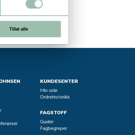
er
Tillat alle
OHNSEN
KUNDESENTER
Min side
Ordrehistorikk
e
FAGSTOFF
Guider
feranser
Fagbegreper