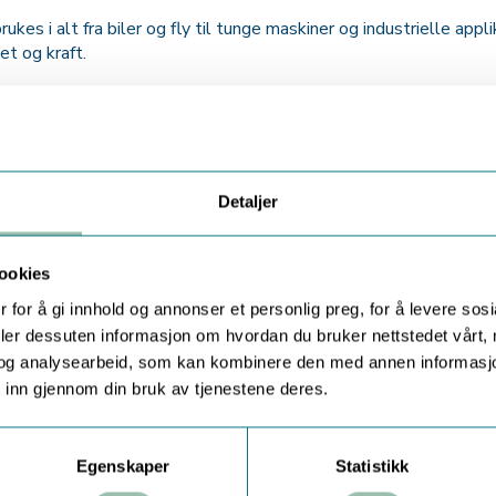
kes i alt fra biler og fly til tunge maskiner og industrielle appli
et og kraft.
 det viktig å filtrere
kksystemer?
Detaljer
d å filtrere hydraulikksystemer. Hovedårsaken til at det er såpas
t forurensning skjer, taper du masse tid i tillegg til at du må repa
ookies
r å ikke forebygge.
 for å gi innhold og annonser et personlig preg, for å levere sos
ikksystemet bidrar blant annet til beskyttelse av de ulike delen
deler dessuten informasjon om hvordan du bruker nettstedet vårt,
kler - noe som forlenger levetiden og reduserer behov for reparasj
og analysearbeid, som kan kombinere den med annen informasjon d
til hydraulikkvæsken, som gjør driften jevnere og mer effektiv.
 inn gjennom din bruk av tjenestene deres.
te ved filtrering av hydraulikkolje -
SE HER
.
Egenskaper
Statistikk