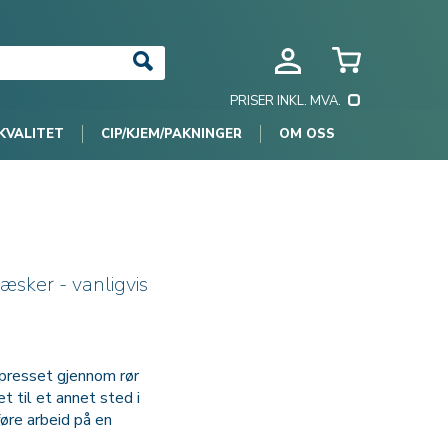
PRISER INKL. MVA.
KVALITET
CIP/KJEM/PAKNINGER
OM OSS
æsker - vanligvis
 presset gjennom rør
t til et annet sted i
øre arbeid på en