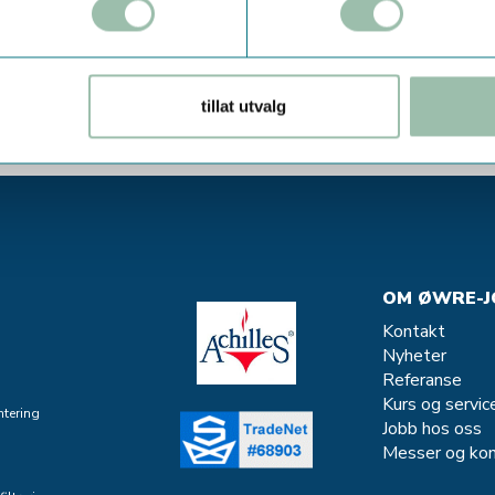
t du måtte lure på! Kontakt oss på telefon
+47 72 59 61 00
ell
ohnsen.no
tillat utvalg
OM ØWRE-J
Kontakt
Nyheter
Referanse
Kurs og servic
tering
Jobb hos oss
Messer og kon