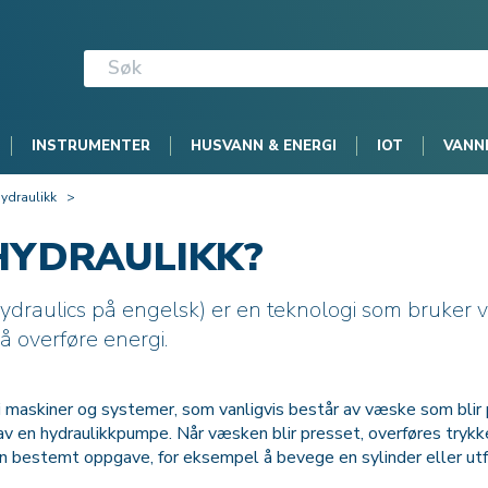
INSTRUMENTER
HUSVANN & ENERGI
IOT
VANN
ydraulikk
>
HYDRAULIKK?
hydraulics på engelsk) er en teknologi som bruker v
l å overføre energi.
i maskiner og systemer, som vanligvis består av væske som blir
 av en hydraulikkpumpe. Når væsken blir presset, overføres trykke
en bestemt oppgave, for eksempel å bevege en sylinder eller utf