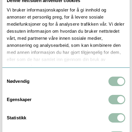
Denne nettsiden anvender cookies
kan brukes til å overføre store mengder væske på kort tid,
Vi bruker informasjonskapsler for å gi innhold og
og er enkel å betjene, siden du ikke trenger å bruke fysisk
annonser et personlig preg, for å levere sosiale
kraft for å pumpe væsken.
mediefunksjoner og for å analysere trafikken vår. Vi deler
dessuten informasjon om hvordan du bruker nettstedet
vårt, med partnerne våre innen sosiale medier,
Manuell fatpumpe
annonsering og analysearbeid, som kan kombinere den
med annen informasjon du har gjort tilgjengelig for dem,
En manuell fatpumpe er ofte en billigere løsning enn en
eller som de har samlet inn gjennom din bruk av
elektrisk fatpumpe, og kan være en god løsning hvis du
tjenestene deres.
bare har behov for å overføre små mengder væske. Manuell
Samtykkevalg
fatpumper er også ofte mer mobile siden de ikke krever
Nødvendig
strøm.
Egenskaper
Ser du etter pumpe?
Statistikk
Et av våre hovedområder er pumper til kommunal sektor,
havbruk og industri. Vi har spesialkompetanse på