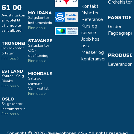
Ordrehistori
61 00
Kontakt
Nyheter
MO I RANA
Avdelingskontorene
FAGSTOF
Salgskontor
Referanse
er koblet til
instrumentering
Kurs og
vårt mobile
Guider
Finn oss >
sentralbord.
service
Fagbegrepe
Jobb hos
STAVANGER
TRONDHEIM
oss
Salgskontor
Hovedkontor
CJC -
Messer og
& lager
PRODUSE
oljefiltrering
konferanser
Finn oss >
Finn oss >
Leverandøro
ESTLAND
MJØNDALEN
Kontor - Salg
Salg og
Divako
service -
Finn oss >
Vannkvalitet
Finn oss >
OSLO
Salgskontor
instrumentering
Finn oss >
Copyright © 2026 Øwre-Johnsen AS - All rights reserved