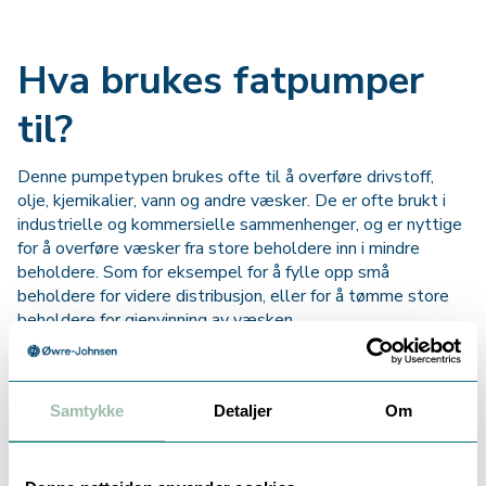
Hva brukes fatpumper
til?
Denne pumpetypen brukes ofte til å overføre drivstoff,
olje, kjemikalier, vann og andre væsker. De er ofte brukt i
industrielle og kommersielle sammenhenger, og er nyttige
for å overføre væsker fra store beholdere inn i mindre
beholdere. Som for eksempel for å fylle opp små
beholdere for videre distribusjon, eller for å tømme store
beholdere for gjenvinning av væsken.
Elektrisk fatpumpe
Samtykke
Detaljer
Om
En elektrisk fatpumpe drives av en elektrisk motor, og er
dermed mer kraftig og effektiv enn en manuell pumpe. Den