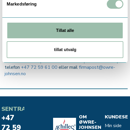
pumpestyring og et stort utvalg av pumper.
Markedsføring
Se vårt utvalg av pumper i linken under.
Alt av pumper, ventiler, pumpeanlegg, deler, service og
Tillat alle
kontroll
tillat utvalg
Har du spørsmål?
Vi ønsker å svare på det du måtte lure på! Kontakt oss på
telefon
+47 72 59 61 00
eller mail
firmapost@owre-
johnsen.no
SENTRALBORD
+47
OM
KUNDESE
ØWRE-
Min side
72 59
JOHNSEN