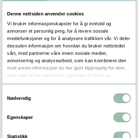
Nominell flow, Qn: 10,0 m³/h
Byggelengde 300 mm
Denne nettsiden anvender cookies
Ultralyd måleprinsipp flowmåler.
Vi bruker informasjonskapsler for å gi innhold og
For montering på RETUR ledning
annonser et personlig preg, for å levere sosiale
Demonterbart hus
mediefunksjoner og for å analysere trafikken vår. Vi deler
85 cm lengde på kabel fra kalkulator til måler
1,5 m kabel til turledning-sensor
dessuten informasjon om hvordan du bruker nettstedet
Backflow deteksjon
vårt, med partnerne våre innen sosiale medier,
mBus ferdig installert
annonsering og analysearbeid, som kan kombinere den
med annen informasjon du har gjort tilgjengelig for dem,
eller som de har samlet inn gjennom din bruk av
Tilbehør
tjenestene deres.
Samtykkevalg
Nødvendig
Egenskaper
Kuleventil m/Kupling
Montasjesett for
Statistikk