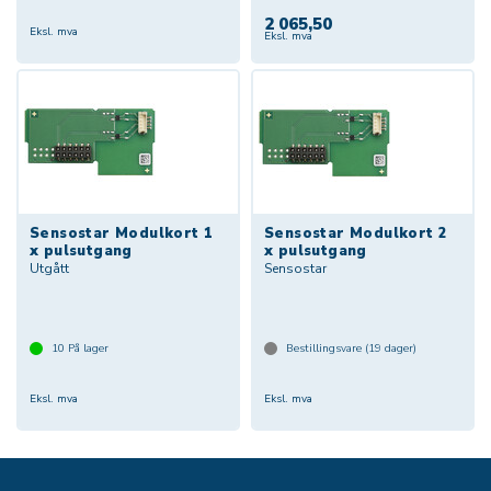
2 065,50
Eksl. mva
Eksl. mva
Sensostar Modulkort 1
Sensostar Modulkort 2
x pulsutgang
x pulsutgang
Utgått
Sensostar
10
På lager
Bestillingsvare (
19
dager)
Eksl. mva
Eksl. mva