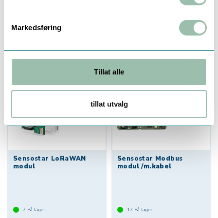
(Union) for
Energimåler
vannmåler/ energimåler
Markedsføring
100+
På lager
3
På lager
Tillat alle
tillat utvalg
Sensostar LoRaWAN
Sensostar Modbus
modul
modul /m.kabel
7
På lager
17
På lager