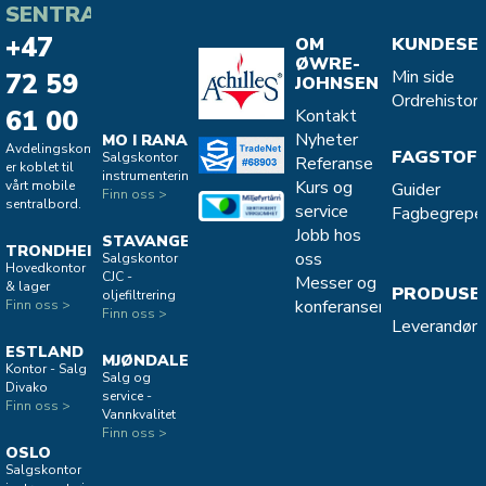
SENTRALBORD
+47
OM
KUNDESE
ØWRE-
Min side
72 59
JOHNSEN
Ordrehistori
61 00
Kontakt
Nyheter
MO I RANA
Avdelingskontorene
FAGSTOF
Salgskontor
Referanse
er koblet til
instrumentering
Kurs og
vårt mobile
Guider
Finn oss >
sentralbord.
service
Fagbegrepe
Jobb hos
STAVANGER
TRONDHEIM
oss
Salgskontor
Hovedkontor
CJC -
Messer og
& lager
PRODUSE
oljefiltrering
konferanser
Finn oss >
Finn oss >
Leverandøro
ESTLAND
MJØNDALEN
Kontor - Salg
Salg og
Divako
service -
Finn oss >
Vannkvalitet
Finn oss >
OSLO
Salgskontor