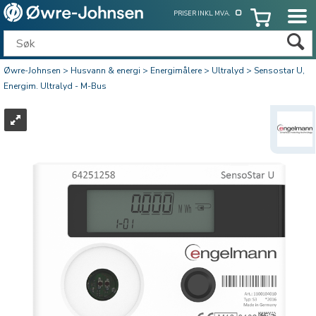
PRISER INKL. MVA.
Øwre-Johnsen
>
Husvann & energi
>
Energimålere
>
Ultralyd
>
Sensostar U,
Energim. Ultralyd - M-Bus