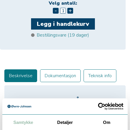
Velg antall:
-
+
Bestillingsvare (
19
dager)
Beskrivelse
Dokumentasjon
Teknisk info
ENGELMANN ENERGIMÅLER,
ULTRALYD, MBUS
6MM PROBER
Samtykke
Detaljer
Om
DN40 - R1 1/2''