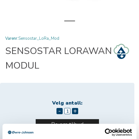
Varenr:
Sensostar_LoRa_Mod
SENSOSTAR LORAWAN
MODUL
Velg antall:
-
+
Be om tilbud
7
På lager