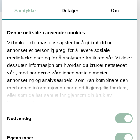
7
Stk i Trondheim
Samtykke
Detaljer
Om
Denne nettsiden anvender cookies
Beskrivelse
Dokumentasjon
Teknisk info
Vi bruker informasjonskapsler for å gi innhold og
annonser et personlig preg, for å levere sosiale
mediefunksjoner og for å analysere trafikken vår. Vi deler
dessuten informasjon om hvordan du bruker nettstedet
LORAWAN MODUL FOR SENSOSTAR
vårt, med partnerne våre innen sosiale medier,
ENERGIMÅLER
annonsering og analysearbeid, som kan kombinere den
med annen informasjon du har gjort tilgjengelig for dem,
eller som de har samlet inn gjennom din bruk av
tjenestene deres.
Ettermonterbar LoRaWAN modul for
Samtykkevalg
Sensostar E/U/C
Nødvendig
Muligheter for 3x pulsinnganger som lar deg
koble til flere målere for sending over
LoRaWAN.
Egenskaper