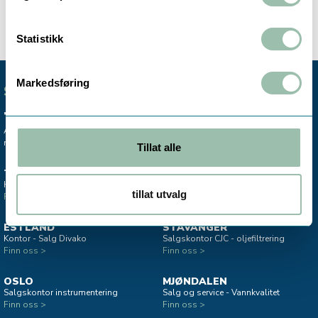
Statistikk
Markedsføring
SENTRALBORD
+47 72 59 61 00
Avdelingskontorene er koblet til vårt
mobile sentralbord.
Tillat alle
TRONDHEIM
MO I RANA
Hovedkontor & lager
Salgskontor instrumentering
tillat utvalg
Finn oss >
Finn oss >
ESTLAND
STAVANGER
Kontor - Salg Divako
Salgskontor CJC - oljefiltrering
Finn oss >
Finn oss >
OSLO
MJØNDALEN
Salgskontor instrumentering
Salg og service - Vannkvalitet
Finn oss >
Finn oss >