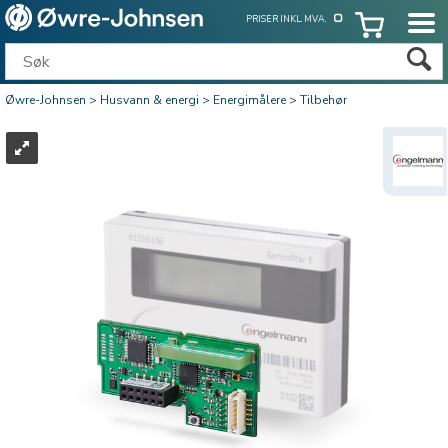
PRISER INKL. MVA.
Øwre-Johnsen
>
Husvann & energi
>
Energimålere
>
Tilbehør