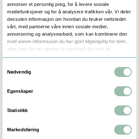
annonser et personlig preg, for å levere sosiale
DN20 - R3/4''
Nominell flow, Qn: 2,5 m³/h
mediefunksjoner og for å analysere trafikken vår. Vi deler
Byggelengde 130 mm
dessuten informasjon om hvordan du bruker nettstedet
For montering på RETUR ledning
vårt, med partnerne våre innen sosiale medier,
Demonterbart hus for montasje i fordelerskap
annonsering og analysearbeid, som kan kombinere den
50 cm lengde på kabel fra kalkulator til måler
med annen informasjon du har gjort tilgjengelig for dem,
1,5 m kabel til turledning-sensor
eller som de har samlet inn gjennom din bruk av
Backflow deteksjon
tjenestene deres.
Mbus ferdig installert
Samtykkevalg
Programmert for Gly/Eth
Nødvendig
Tilbehør
Egenskaper
Statistikk
Markedsføring