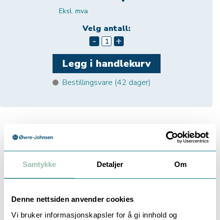
Eksl. mva
Velg antall:
-
+
Bestillingsvare (
42
dager)
Beskrivelse
Dokumentasjon
Teknisk info
Samtykke
Detaljer
Om
ENGELMANN ENERGIMÅLER MED MBUS
Denne nettsiden anvender cookies
Vi bruker informasjonskapsler for å gi innhold og