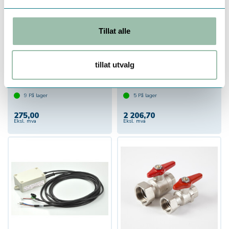
Tillat alle
BRV stengeventil for
Sensostar Power Supply
5mm temp.føler
S3 / S3C 230Vac
R3/4" M/Spak
Mulighet fro batteritilkobling
tillat utvalg
9
På lager
5
På lager
275,00
2 206,70
Eksl. mva
Eksl. mva