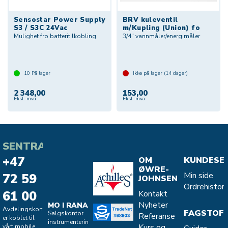
Sensostar Power Supply
BRV kuleventil
S3 / S3C 24Vac
m/Kupling (Union) fo
Mulighet fro batteritilkobling
3/4" vannmåler/energimåler
10
På lager
Ikke på lager (
14
dager)
2 348,00
153,00
Eksl. mva
Eksl. mva
SENTRALBORD
+47
OM
KUNDESE
ØWRE-
Min side
72 59
JOHNSEN
Ordrehistori
61 00
Kontakt
Nyheter
MO I RANA
Avdelingskontorene
FAGSTOF
Salgskontor
Referanse
er koblet til
instrumentering
Kurs og
vårt mobile