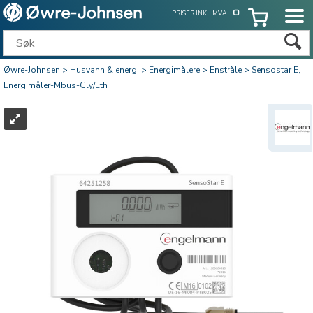
PRISER INKL. MVA.
Øwre-Johnsen
>
Husvann & energi
>
Energimålere
>
Enstråle
>
Sensostar E,
Energimåler-Mbus-Gly/Eth