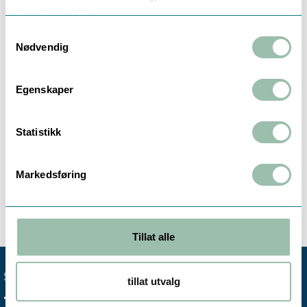
Nominell flow: Q3= 15m3/t
tjenestene deres.
Dimensjon: DN50
Lengde: 200mm
Samtykkevalg
Puls: 100L/p
Nødvendig
Montering: Horisontal telleverket
oppover/Vertikal telleverket til siden.
Egenskaper
Godkjent med Glykol
Galvanisk isolert
IP68
Statistikk
Trykk-klasse: PN16
Flenset tilkobling - 4 hull
Tilkoblingsflens bolt-hull mønster: PN-EN
Markedsføring
1092-2 (PN16), DIN 2532, DIN 2501 (PN16)
Maks temprature: 0-120 °C
Tillat alle
SENTRALBORD
tillat utvalg
+47 72 59 61 00