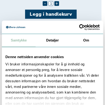
-
+
1
På lager
1
Stk i Trondheim
Samtykke
Detaljer
Om
Beskrivelse
Denne nettsiden anvender cookies
Vi bruker informasjonskapsler for å gi innhold og
annonser et personlig preg, for å levere sosiale
mediefunksjoner og for å analysere trafikken vår. Vi deler
TURBINMÅLER APPROVAL MID
dessuten informasjon om hvordan du bruker nettstedet
vårt, med partnerne våre innen sosiale medier,
annonsering og analysearbeid, som kan kombinere den
med annen informasjon du har gjort tilgjengelig for dem,
Måleprinsipp: Woltman
eller som de har samlet inn gjennom din bruk av