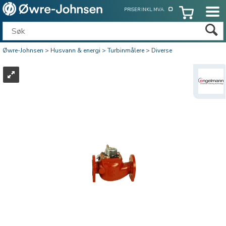
PRISER INKL. MVA.
Øwre-Johnsen
>
Husvann & energi
>
Turbinmålere
>
Diverse