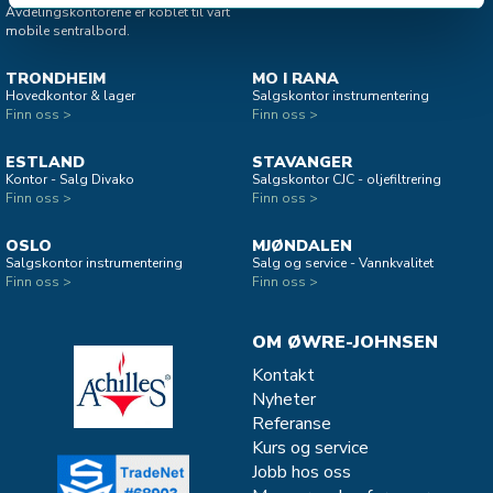
Avdelingskontorene er koblet til vårt
mobile sentralbord.
TRONDHEIM
MO I RANA
Hovedkontor & lager
Salgskontor instrumentering
Finn oss >
Finn oss >
ESTLAND
STAVANGER
Kontor - Salg Divako
Salgskontor CJC - oljefiltrering
Finn oss >
Finn oss >
OSLO
MJØNDALEN
Salgskontor instrumentering
Salg og service - Vannkvalitet
Finn oss >
Finn oss >
OM ØWRE-JOHNSEN
Kontakt
Nyheter
Referanse
Kurs og service
Jobb hos oss