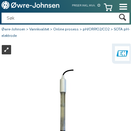
PRISER INKL. MVA.
Øwre-Johnsen
>
Vannkvalitet
>
Online prosess
>
pH/ORP/O2/CO2
>
SOTA pH-
elektrode