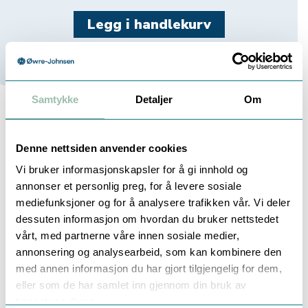
20+
På lager
20+
Stk i Trondheim
Samtykke
Detaljer
Om
Beskrivelse
Denne nettsiden anvender cookies
Vi bruker informasjonskapsler for å gi innhold og
annonser et personlig preg, for å levere sosiale
mediefunksjoner og for å analysere trafikken vår. Vi deler
PH KOMBINASJONSELEKTRODE
dessuten informasjon om hvordan du bruker nettstedet
Denne pH-elektroden er velkjent og svært godt
vårt, med partnerne våre innen sosiale medier,
utprøvd innen kommunal vann- og avløp.
annonsering og analysearbeid, som kan kombinere den
Elektroden leveres med 3 meter kabel og BNC-
med annen informasjon du har gjort tilgjengelig for dem,
kobling, og kan benyttes på alle pH-målere med
eller som de har samlet inn gjennom din bruk av
mulighet for BNC-tilkobling.
tjenestene deres.