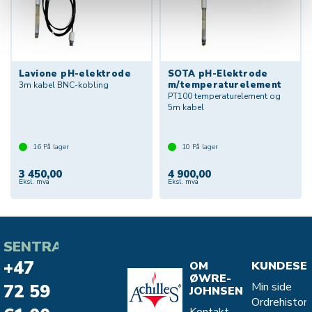
Lavione pH-elektrode
SOTA pH-Elektrode
m/temperaturelement
3m kabel BNC-kobling
PT100 temperaturelement og
5m kabel
16
På lager
10
På lager
3 450,00
4 900,00
Eksl. mva
Eksl. mva
SENTRALBORD
+47
OM
KUNDESE
ØWRE-
Min side
72 59
JOHNSEN
Ordrehistori