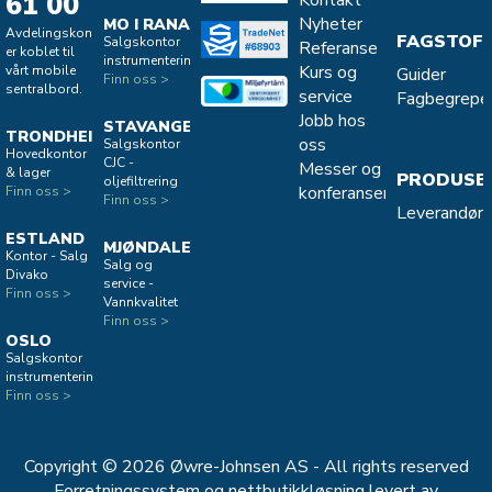
61 00
Kontakt
Nyheter
MO I RANA
Avdelingskontorene
FAGSTOF
Salgskontor
Referanse
er koblet til
instrumentering
Kurs og
vårt mobile
Guider
Finn oss >
sentralbord.
service
Fagbegrepe
Jobb hos
STAVANGER
TRONDHEIM
oss
Salgskontor
Hovedkontor
CJC -
Messer og
& lager
PRODUSE
oljefiltrering
konferanser
Finn oss >
Finn oss >
Leverandøro
ESTLAND
MJØNDALEN
Kontor - Salg
Salg og
Divako
service -
Finn oss >
Vannkvalitet
Finn oss >
OSLO
Salgskontor
instrumentering
Finn oss >
Copyright © 2026 Øwre-Johnsen AS - All rights reserved
Forretningssystem
og
nettbutikkløsning
levert av