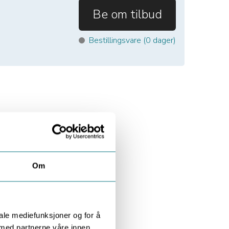
Be om tilbud
Bestillingsvare (
0
dager)
Om
iale mediefunksjoner og for å
 med partnerne våre innen