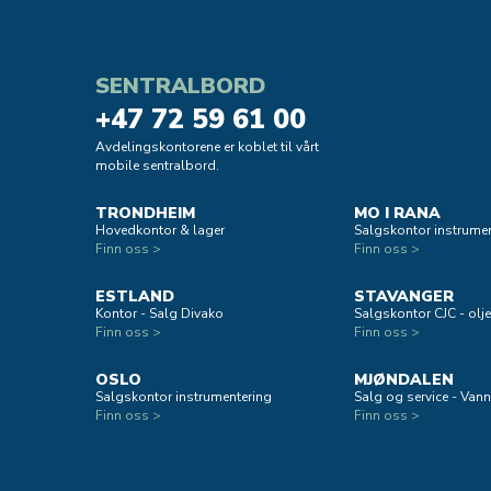
SENTRALBORD
+47 72 59 61 00
Avdelingskontorene er koblet til vårt
mobile sentralbord.
TRONDHEIM
MO I RANA
Hovedkontor & lager
Salgskontor instrumen
Finn oss >
Finn oss >
ESTLAND
STAVANGER
Kontor - Salg Divako
Salgskontor CJC - oljef
Finn oss >
Finn oss >
OSLO
MJØNDALEN
Salgskontor instrumentering
Salg og service - Vann
Finn oss >
Finn oss >