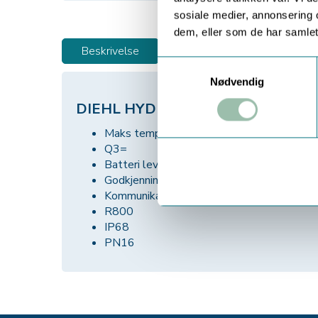
sosiale medier, annonsering 
dem, eller som de har samlet
Beskrivelse
Teknisk info
Samtykkevalg
Nødvendig
DIEHL HYDRUS 2.0 BULK ULTRA
Maks temperatur: max 50grC
Q3= 250m3/t
Batteri levetid: Opp til 16 år
Godkjenning: MID
Kommunikasjon:
Trådløs M-Bus
R800
IP68
PN16