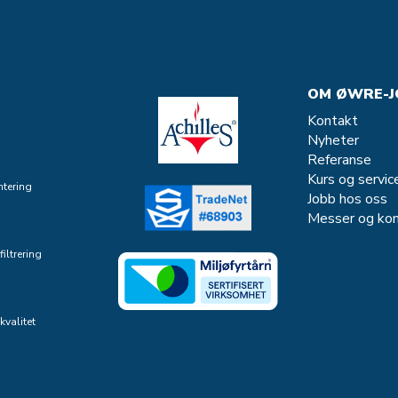
OM ØWRE-J
Kontakt
Nyheter
Referanse
Kurs og servic
tering
Jobb hos oss
Messer og kon
iltrering
kvalitet