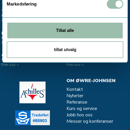
Markedsføring
TRONDHEIM
MO I RANA
Hovedkontor & lager
Salgskontor instrumentering
Finn oss >
Finn oss >
Tillat alle
ESTLAND
STAVANGER
Kontor - Salg Divako
Salgskontor CJC - oljefiltrering
Finn oss >
Finn oss >
tillat utvalg
OSLO
MJØNDALEN
Salgskontor instrumentering
Salg og service - Vannkvalitet
Finn oss >
Finn oss >
OM ØWRE-JOHNSEN
Kontakt
Nyheter
Referanse
Kurs og service
Jobb hos oss
Messer og konferanser