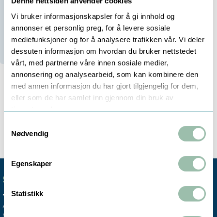
-
+
Denne nettsiden anvender cookies
Vi bruker informasjonskapsler for å gi innhold og
Be om tilbud
annonser et personlig preg, for å levere sosiale
Bestillingsvare (
84
dager)
mediefunksjoner og for å analysere trafikken vår. Vi deler
dessuten informasjon om hvordan du bruker nettstedet
vårt, med partnerne våre innen sosiale medier,
annonsering og analysearbeid, som kan kombinere den
med annen informasjon du har gjort tilgjengelig for dem,
eller som de har samlet inn gjennom din bruk av
Beskrivelse
tjenestene deres.
Samtykkevalg
Nødvendig
Egenskaper
SENTRALBORD
+47 72 59 61 00
Statistikk
Avdelingskontorene er koblet til vårt
mobile sentralbord.