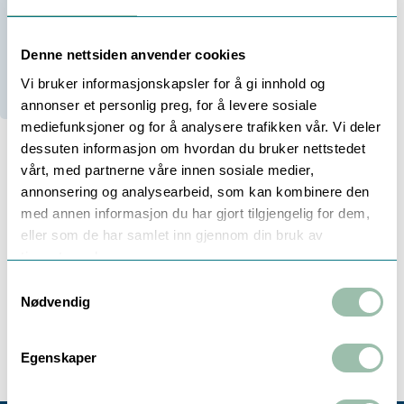
-
+
Be om tilbud
Denne nettsiden anvender cookies
Ikke på lager (
60
dager)
Vi bruker informasjonskapsler for å gi innhold og
annonser et personlig preg, for å levere sosiale
mediefunksjoner og for å analysere trafikken vår. Vi deler
dessuten informasjon om hvordan du bruker nettstedet
vårt, med partnerne våre innen sosiale medier,
annonsering og analysearbeid, som kan kombinere den
Beskrivelse
med annen informasjon du har gjort tilgjengelig for dem,
eller som de har samlet inn gjennom din bruk av
Mekanisk tetning 186K er en trykkbalansert tetning
tjenestene deres.
med lang levetid
Samtykkevalg
Nødvendig
Fjærer er i Hasteloi C og står ikke i mediet
Dynamiske o-ringer
Egenskaper