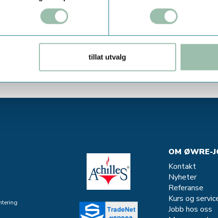
tillat utvalg
OM ØWRE-J
Kontakt
Nyheter
Referanse
Kurs og servic
tering
Jobb hos oss