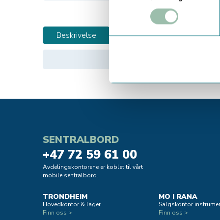
Beskrivelse
SENTRALBORD
+47 72 59 61 00
Avdelingskontorene er koblet til vårt
mobile sentralbord.
TRONDHEIM
MO I RANA
Hovedkontor & lager
Salgskontor instrumen
Finn oss >
Finn oss >