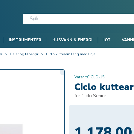
INSTRUMENTER
HUSVANN & ENERGI
IOT
VANN
er
>
Deler og tilbehør
>
Ciclo kuttearm lang med linjal
Varenr:
CICLO-15
Ciclo kuttea
for Ciclo Senior
1 178,00