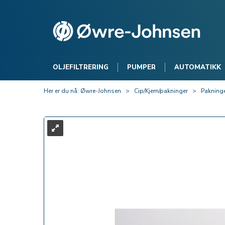
OLJEFILTRERING
PUMPER
AUTOMATIKK
Her er du nå:
Øwre-Johnsen
>
Cip/Kjem/pakninger
>
Pakning