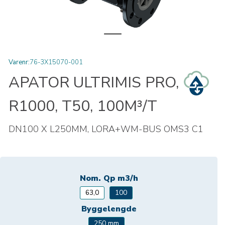
Varenr:
76-3X15070-001
APATOR ULTRIMIS PRO,
R1000, T50, 100M³/T
DN100 X L250MM, LORA+WM-BUS OMS3 C1
Nom. Qp m3/h
63,0
100
Byggelengde
250 mm