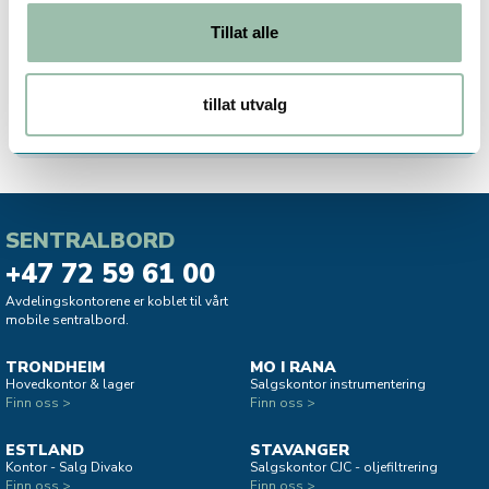
Kommunikasjon: LoRaWAN + Trådløs M-Bus
Tillat alle
C1, OMS3, DualStack
LoRaWAN-versjon: OTAA v1.0.4 med Relay
Kapslingsgrad: IP68
tillat utvalg
Trykklasse: MAP16
SENTRALBORD
+47 72 59 61 00
Avdelingskontorene er koblet til vårt
mobile sentralbord.
TRONDHEIM
MO I RANA
Hovedkontor & lager
Salgskontor instrumentering
Finn oss >
Finn oss >
ESTLAND
STAVANGER
Kontor - Salg Divako
Salgskontor CJC - oljefiltrering
Finn oss >
Finn oss >