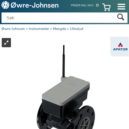
PRISER INKL. MVA.
Øwre-Johnsen
>
Instrumenter
>
Mengde
>
Ultralyd