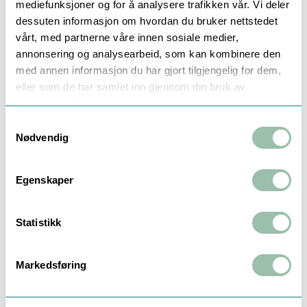
mediefunksjoner og for å analysere trafikken vår. Vi deler
Beskrivelse
Dokumentasjon
Teknisk info
dessuten informasjon om hvordan du bruker nettstedet
vårt, med partnerne våre innen sosiale medier,
annonsering og analysearbeid, som kan kombinere den
APATOR ULTRIMIS PRO FOR KALDT
med annen informasjon du har gjort tilgjengelig for dem,
VANN
eller som de har samlet inn gjennom din bruk av
tjenestene deres.
Type: Ultralydmåler, fritt løp uten bevegelige
deler
Samtykkevalg
Materiale: Støpejern (EN-GJL-250)
Nødvendig
Dimensjon: DN100
Tilkobling: Flens PN16
Egenskaper
Installasjonslengde: L250mm
Permanent strømningsrate Q3: 100 m³/t
R-Verdi: R1000
Statistikk
Montering: Horisontal/vertikal
Maks temperatur: 50°C
Batteri levetid: 16 år
Markedsføring
Startpunkt: 20 l/t
Overgangsstrømningsrate Q2: 160 dm³/t
Minste strømningsrate Q1: 100 dm³/t