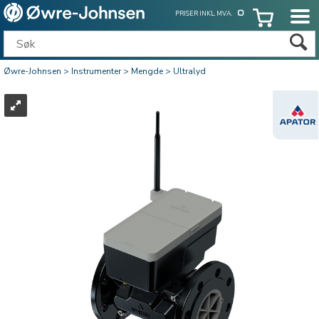
PRISER INKL. MVA.
Øwre-Johnsen
>
Instrumenter
>
Mengde
>
Ultralyd