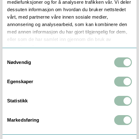
mediefunksjoner og for å analysere trafikken vår. Vi deler
Beskrivelse
Dokumentasjon
Teknisk info
dessuten informasjon om hvordan du bruker nettstedet
vårt, med partnerne våre innen sosiale medier,
annonsering og analysearbeid, som kan kombinere den
APATOR ULTRIMIS PRO FOR KALDT
med annen informasjon du har gjort tilgjengelig for dem,
VANN
eller som de har samlet inn gjennom din bruk av
tjenestene deres.
Type: Ultralydmåler, fritt løp uten bevegelige
deler
Samtykkevalg
Materiale: Støpejern (EN-GJL-250)
Nødvendig
Dimensjon: DN100
Tilkobling: Flens PN16
Egenskaper
Installasjonslengde: L250mm
Permanent strømningsrate Q3: 63 m³/t
R-Verdi: R1000
Statistikk
Montering: Horisontal/vertikal
Maks temperatur: 50°C
Batteri levetid: 16 år
Markedsføring
Startpunkt: 20 l/t
Overgangsstrømningsrate Q2: 100.8 dm³/t
Minste strømningsrate Q1: 63 dm³/t