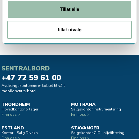
Kommunikasjon: LoRaWAN + Trådløs M-Bus
Tillat alle
C1, OMS3, DualStack
LoRaWAN-versjon: OTAA v1.0.4 med Relay
Kapslingsgrad: IP68
tillat utvalg
Trykklasse: MAP16
SENTRALBORD
+47 72 59 61 00
Avdelingskontorene er koblet til vårt
mobile sentralbord.
TRONDHEIM
MO I RANA
Hovedkontor & lager
Salgskontor instrumentering
Finn oss >
Finn oss >
ESTLAND
STAVANGER
Kontor - Salg Divako
Salgskontor CJC - oljefiltrering
Finn oss >
Finn oss >