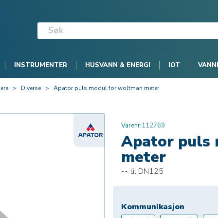
INSTRUMENTER
HUSVANN & ENERGI
IOT
VANN
ere
>
Diverse
>
Apator puls modul for woltman meter
Varenr:
112769
Apator puls
meter
-- til DN125
Kommunikasjon