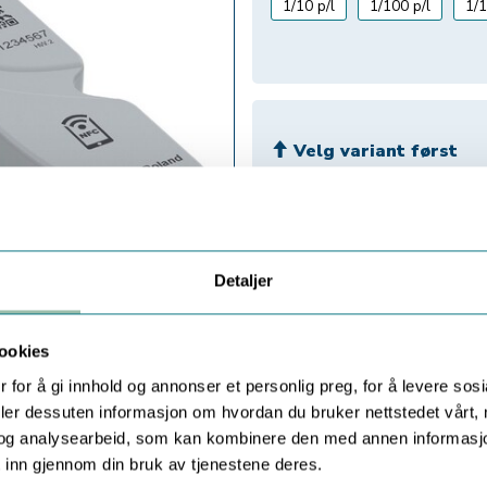
1/10 p/l
1/100 p/l
1/1
Velg variant først
Detaljer
ookies
 for å gi innhold og annonser et personlig preg, for å levere sos
deler dessuten informasjon om hvordan du bruker nettstedet vårt,
og analysearbeid, som kan kombinere den med annen informasjon d
 inn gjennom din bruk av tjenestene deres.