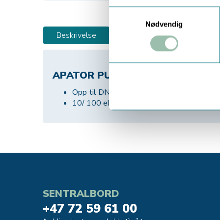
Samtykkevalg
Nødvendig
Beskrivelse
Dokumentasjon
APATOR PULS MODUL FOR WOL
Opp til DN125
10/ 100 eller 1000 liter/ puls
SENTRALBORD
+47 72 59 61 00