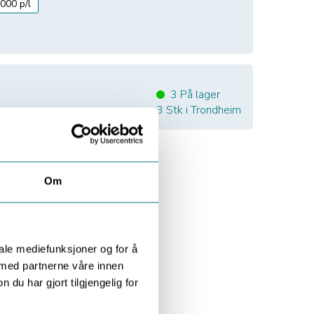
000 p/l
3
På lager
3
Stk i Trondheim
Om
iale mediefunksjoner og for å
 med partnerne våre innen
u har gjort tilgjengelig for