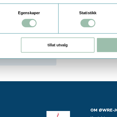
Egenskaper
Statistikk
TMAN METER
tillat utvalg
OM ØWRE-J