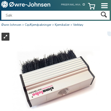
PRISER INKL. MVA.
Øwre-Johnsen
>
Cip/Kjem/pakninger
>
Kjemikalier
>
Verktøy