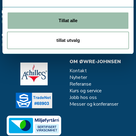
ESTLAND
STAVANGER
Kontor - Salg Divako
Salgskontor CJC - oljefiltrering
Tillat alle
Finn oss >
Finn oss >
OSLO
MJØNDALEN
Salgskontor instrumentering
Salg og service - Vannkvalitet
tillat utvalg
Finn oss >
Finn oss >
OM ØWRE-JOHNSEN
Kontakt
Nyheter
Referanse
Kurs og service
Jobb hos oss
Messer og konferanser