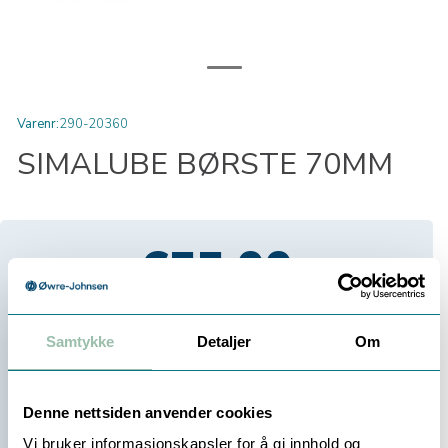
Varenr:
290-20360
SIMALUBE BØRSTE 70MM
655,00
Eksl. mva
Samtykke
Detaljer
Om
Velg antall:
-
+
Denne nettsiden anvender cookies
Vi bruker informasjonskapsler for å gi innhold og