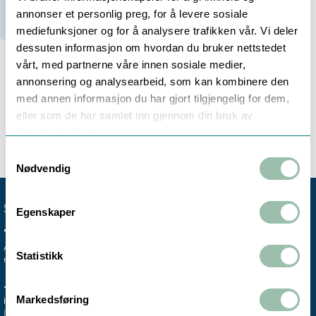
Ikke på lager (
3
dager)
annonser et personlig preg, for å levere sosiale
mediefunksjoner og for å analysere trafikken vår. Vi deler
dessuten informasjon om hvordan du bruker nettstedet
vårt, med partnerne våre innen sosiale medier,
annonsering og analysearbeid, som kan kombinere den
med annen informasjon du har gjort tilgjengelig for dem,
Beskrivelse
eller som de har samlet inn gjennom din bruk av
tjenestene deres.
Samtykkevalg
Nødvendig
SENTRALBORD
Egenskaper
+47 72 59 61 00
Avdelingskontorene er koblet til vårt
Statistikk
mobile sentralbord.
TRONDHEIM
MO I RANA
Markedsføring
Hovedkontor & lager
Salgskontor instrumentering
Finn oss >
Finn oss >