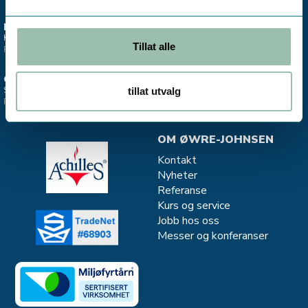
ESTLAND
STAVANGER
Kontor - Salg Divako
Salgskontor CJC - oljefiltrering
Tillat alle
Finn oss >
Finn oss >
OSLO
MJØNDALEN
Salgskontor instrumentering
Salg og service - Vannkvalitet
tillat utvalg
Finn oss >
Finn oss >
OM ØWRE-JOHNSEN
Kontakt
Nyheter
Referanse
Kurs og service
Jobb hos oss
Messer og konferanser