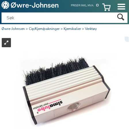
PRISER INKL. MVA.
Øwre-Johnsen
>
Cip/Kjem/pakninger
>
Kjemikalier
>
Verktøy