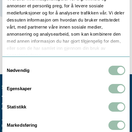
Ikke på lager (
3
dager)
annonser et personlig preg, for å levere sosiale
mediefunksjoner og for å analysere trafikken vår. Vi deler
dessuten informasjon om hvordan du bruker nettstedet
vårt, med partnerne våre innen sosiale medier,
annonsering og analysearbeid, som kan kombinere den
med annen informasjon du har gjort tilgjengelig for dem,
Beskrivelse
eller som de har samlet inn gjennom din bruk av
tjenestene deres.
Samtykkevalg
Nødvendig
SENTRALBORD
Egenskaper
+47 72 59 61 00
Avdelingskontorene er koblet til vårt
Statistikk
mobile sentralbord.
TRONDHEIM
MO I RANA
Markedsføring
Hovedkontor & lager
Salgskontor instrumentering
Finn oss >
Finn oss >