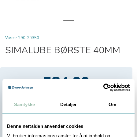
Varenr:
290-20350
SIMALUBE BØRSTE 40MM
584,00
Eksl. mva
Samtykke
Detaljer
Om
Velg antall:
-
+
Denne nettsiden anvender cookies
Vi bruker informasjonskapsler for å gi innhold og