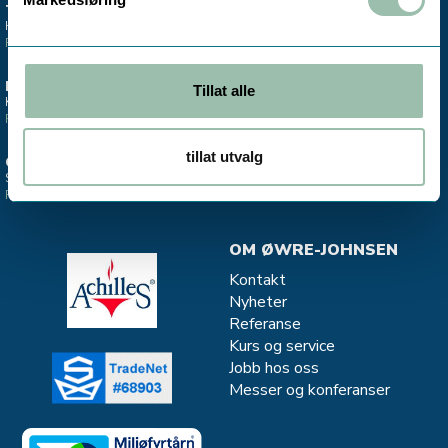
TRONDHEIM
MO I RANA
Hovedkontor & lager
Salgskontor instrumentering
Finn oss >
Finn oss >
ESTLAND
STAVANGER
Tillat alle
Kontor - Salg Divako
Salgskontor CJC - oljefiltrering
Finn oss >
Finn oss >
tillat utvalg
OSLO
MJØNDALEN
Salgskontor instrumentering
Salg og service - Vannkvalitet
Finn oss >
Finn oss >
OM ØWRE-JOHNSEN
Kontakt
Nyheter
Referanse
Kurs og service
Jobb hos oss
Messer og konferanser