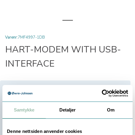
Varenr:
7MF4997-1DB
HART-MODEM WITH USB-
INTERFACE
9 920,00
Eksl. mva
Samtykke
Detaljer
Om
Velg antall:
-
+
Denne nettsiden anvender cookies