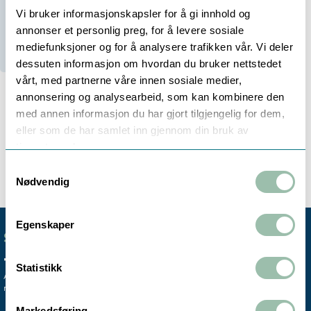
Vi bruker informasjonskapsler for å gi innhold og
annonser et personlig preg, for å levere sosiale
Ikke på lager (
20
dager)
mediefunksjoner og for å analysere trafikken vår. Vi deler
dessuten informasjon om hvordan du bruker nettstedet
vårt, med partnerne våre innen sosiale medier,
annonsering og analysearbeid, som kan kombinere den
med annen informasjon du har gjort tilgjengelig for dem,
eller som de har samlet inn gjennom din bruk av
Beskrivelse
tjenestene deres.
Samtykkevalg
Nødvendig
Egenskaper
SENTRALBORD
+47 72 59 61 00
Statistikk
Avdelingskontorene er koblet til vårt
mobile sentralbord.
Markedsføring