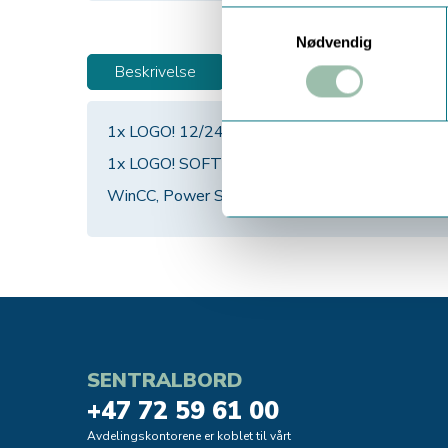
Samtykkevalg
Nødvendig
Beskrivelse
1x LOGO! 12/24RCE
1x LOGO! SOFT Comfort V 8.2
WinCC, Power Supply.
SENTRALBORD
+47 72 59 61 00
Avdelingskontorene er koblet til vårt