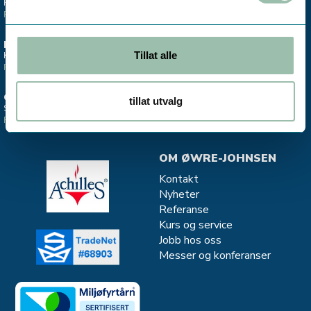
Hovedkontor & lager
Salgskontor instrumentering
Finn oss >
Finn oss >
ESTLAND
STAVANGER
Tillat alle
Kontor - Salg Divako
Salgskontor CJC - oljefiltrering
Finn oss >
Finn oss >
OSLO
MJØNDALEN
tillat utvalg
Salgskontor instrumentering
Salg og service - Vannkvalitet
Finn oss >
Finn oss >
OM ØWRE-JOHNSEN
Kontakt
Nyheter
Referanse
Kurs og service
Jobb hos oss
Messer og konferanser