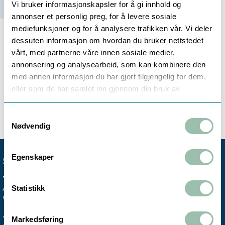
Vi bruker informasjonskapsler for å gi innhold og
annonser et personlig preg, for å levere sosiale
mediefunksjoner og for å analysere trafikken vår. Vi deler
dessuten informasjon om hvordan du bruker nettstedet
vårt, med partnerne våre innen sosiale medier,
Beskrivelse
annonsering og analysearbeid, som kan kombinere den
med annen informasjon du har gjort tilgjengelig for dem,
eller som de har samlet inn gjennom din bruk av
Vi forhandler Seepex pumper og pumpedeler. Ta
tjenestene deres.
kontakt på
pumper@owre-johnsen.no
.
Samtykkevalg
Nødvendig
Egenskaper
SENTRALBORD
+47 72 59 61 00
Statistikk
Avdelingskontorene er koblet til vårt
mobile sentralbord.
TRONDHEIM
MO I RANA
Markedsføring