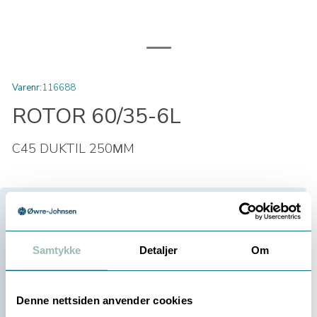
Varenr:
116688
ROTOR 60/35-6L
C45 DUKTIL 250ΜM
Velg antall:
-
+
Samtykke
Detaljer
Om
Be om tilbud
Denne nettsiden anvender cookies
Bestillingsvare (
0
dager)