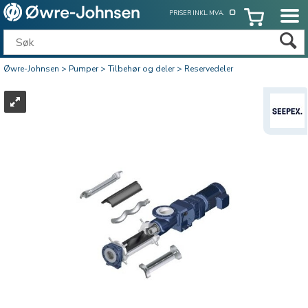
PRISER INKL. MVA.
Øwre-Johnsen
>
Pumper
>
Tilbehør og deler
>
Reservedeler