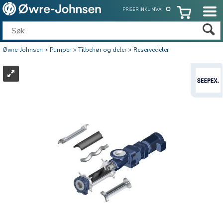
PRISER INKL. MVA.
Øwre-Johnsen
>
Pumper
>
Tilbehør og deler
>
Reservedeler