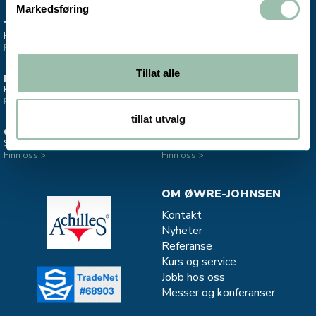
Markedsføring
TRONDHEIM
MO I RANA
Hovedkontor & lager
Salgskontor instrumentering
Finn oss >
Finn oss >
Tillat alle
ESTLAND
STAVANGER
Kontor - Salg Divako
Salgskontor CJC - oljefiltrering
Finn oss >
Finn oss >
tillat utvalg
OSLO
MJØNDALEN
Salgskontor instrumentering
Salg og service - Vannkvalitet
Finn oss >
Finn oss >
OM ØWRE-JOHNSEN
Kontakt
Nyheter
Referanse
Kurs og service
Jobb hos oss
Messer og konferanser