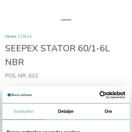
Varenr:
113614
SEEPEX STATOR 60/1-6L
NBR
POS. NR.: 601
Velg antall:
Samtykke
Detaljer
Om
-
+
Be om tilbud