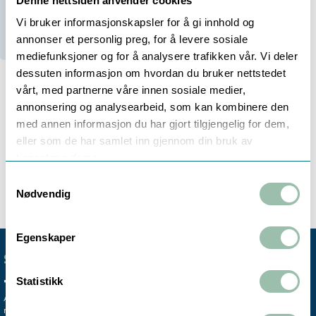
Denne nettsiden anvender cookies
Vi bruker informasjonskapsler for å gi innhold og
Bestillingsvare (
28
dager)
annonser et personlig preg, for å levere sosiale
mediefunksjoner og for å analysere trafikken vår. Vi deler
dessuten informasjon om hvordan du bruker nettstedet
vårt, med partnerne våre innen sosiale medier,
annonsering og analysearbeid, som kan kombinere den
Beskrivelse
Teknisk info
med annen informasjon du har gjort tilgjengelig for dem,
eller som de har samlet inn gjennom din bruk av
tjenestene deres.
Vi forhandler Seepex pumper og pumpedeler. Ta
Samtykkevalg
kontakt på
pumper@owre-johnsen.no
.
Nødvendig
Egenskaper
SENTRALBORD
+47 72 59 61 00
Statistikk
Avdelingskontorene er koblet til vårt
mobile sentralbord.