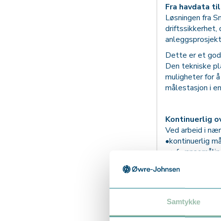
Fra havdata ti
Løsningen fra Sm
driftssikkerhet
anleggsprosjekt
Dette er et god
Den tekniske pl
muligheter for å
målestasjon i en
Kontinuerlig o
Ved arbeid i nær
•kontinuerlig mål
•referansemålin
•alarm ved over
•dokumentasjon 
Når målingene sk
beslutningsgrun
Samtykke