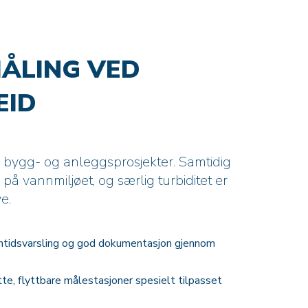
MÅLING VED
EID
e bygg- og anleggsprosjekter. Samtidig
på vannmiljøet, og særlig turbiditet er
ye.
anntidsvarsling og god dokumentasjon gjennom
, flyttbare målestasjoner spesielt tilpasset