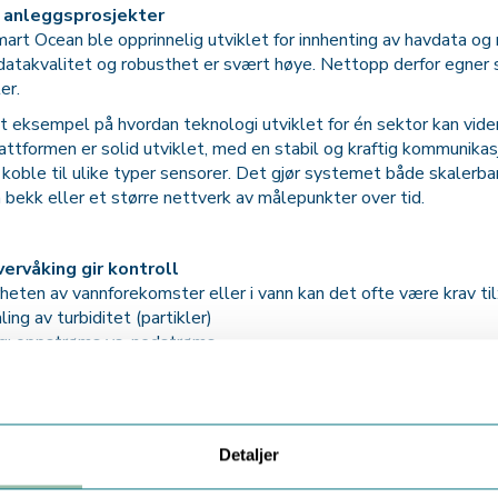
l anleggsprosjekter
art Ocean ble opprinnelig utviklet for innhenting av havdata og m
, datakvalitet og robusthet er svært høye. Nettopp derfor egner
er.
t eksempel på hvordan teknologi utviklet for én sektor kan vide
attformen er solid utviklet, med en stabil og kraftig kommunikas
 koble til ulike typer sensorer. Det gjør systemet både skalerb
 bekk eller et større nettverk av målepunkter over tid.
vervåking gir kontroll
heten av vannforekomster eller i vann kan det ofte være krav til
ing av turbiditet (partikler)
g: oppstrøms vs. nedstrøms
skridelse av grenseverdier
til byggherre og myndigheter
jer kontinuerlig og data er tilgjengelig i sanntid, får både entr
nlag dersom situasjonen endrer seg.
Detaljer