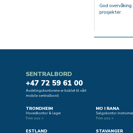
God overvåking g
prosjekter.
SENTRALBORD
+47 72 59 61 00
Avdelingskontorene er koblet til vårt
mobile sentralbord.
TRONDHEIM
MO I RANA
Hovedkontor & lager
Salgskontor instrumen
Finn oss >
Finn oss >
ESTLAND
STAVANGER