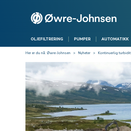
OLJEFILTRERING
PUMPER
AUTOMATIKK
Her er du nå:
Øwre-Johnsen
>
Nyheter
>
Kontinuerlig turbid