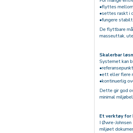
For mange entrep
•flyttes mellom
•settes raskt i d
•fungere stabilt
De flyttbare mål
masseuttak, utenf
Skalerbar løsn
Systemet kan by
•referansepunk
•ett eller fler
•kontinuerlig o
Dette gir god o
minimal miljøbel
Et verktøy for
I Øwre-Johnsen 
miljøet dokume