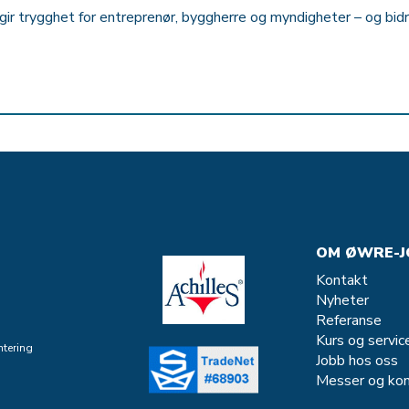
ir trygghet for entreprenør, byggherre og myndigheter – og bidr
OM ØWRE-J
Kontakt
Nyheter
Referanse
Kurs og servic
tering
Jobb hos oss
Messer og kon