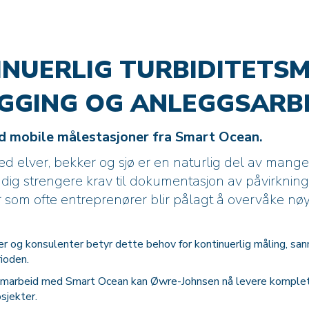
NUERLIG TURBIDITETS
YGGING OG ANLEGGSARB
 mobile målestasjoner fra Smart Ocean.
ved elver, bekker og sjø er en naturlig del av mang
tadig strengere krav til dokumentasjon av påvirkning 
 som ofte entreprenører blir pålagt å overvåke nø
er og konsulenter betyr dette behov for kontinuerlig måling, s
ioden.
marbeid med Smart Ocean kan Øwre-Johnsen nå levere komplette
sjekter.