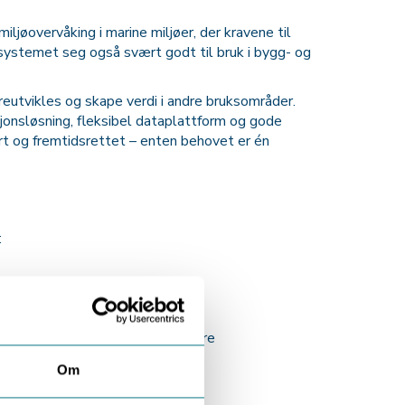
iljøovervåking i marine miljøer, der kravene til
 systemet seg også svært godt til bruk i bygg- og
reutvikles og skape verdi i andre bruksområder.
jonsløsning, fleksibel dataplattform og gode
art og fremtidsrettet – enten behovet er én
:
eprenør og byggherre et langt bedre
Om