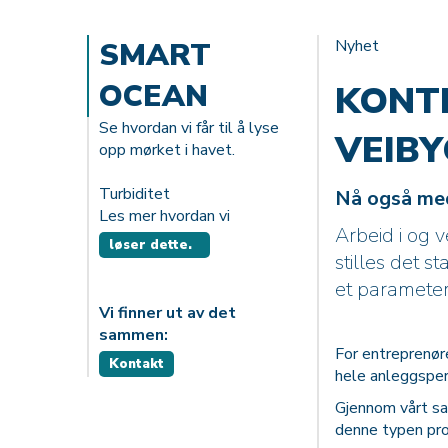
SMART
Nyhet
OCEAN
KONTI
Se hvordan vi får til å lyse
VEIB
opp mørket i havet.
Turbiditet
Nå også med
Les mer hvordan vi
Arbeid i og 
løser dette.
stilles det s
et parameter
Vi finner ut av det
sammen:
For entreprenør
Kontakt
hele anleggsper
Gjennom vårt sa
denne typen pro