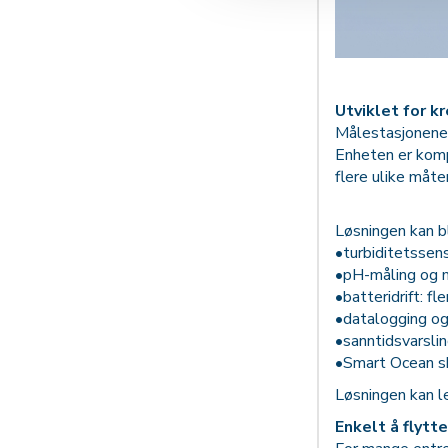
Utviklet for k
Målestasjonene b
Enheten er komp
flere ulike måte
Løsningen kan b
•turbiditetssen
•pH-måling og m
•batteridrift: f
•datalogging og
•sanntidsvarsli
•Smart Ocean sk
Løsningen kan l
Enkelt å flytt