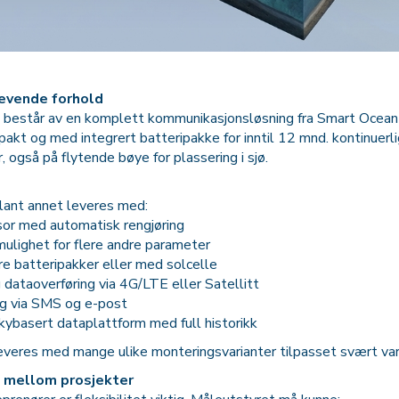
revende forhold
estår av en komplett kommunikasjonsløsning fra Smart Ocean som 
akt og med integrert batteripakke for inntil 12 mnd. kontinuer
r, også på flytende bøye for plassering i sjø.
lant annet leveres med:
sor med automatisk rengjøring
ulighet for flere andre parameter
lere batteripakker eller med solcelle
 dataoverføring via 4G/LTE eller Satellitt
ng via SMS og e-post
ybasert dataplattform med full historikk
everes med mange ulike monteringsvarianter tilpasset svært var
e mellom prosjekter