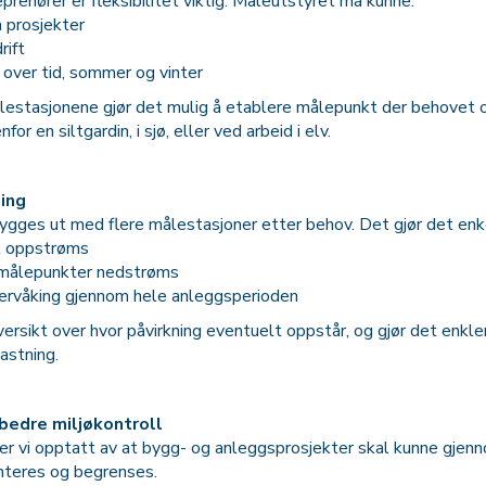
renører er fleksibilitet viktig. Måleutstyret må kunne:
 prosjekter
rift
 over tid, sommer og vinter
estasjonene gjør det mulig å etablere målepunkt der behovet opp
or en siltgardin, i sjø, eller ved arbeid i elv.
ing
gges ut med flere målestasjoner etter behov. Det gjør det enke
t oppstrøms
e målepunkter nedstrøms
vervåking gjennom hele anleggsperioden
versikt over hvor påvirkning eventuelt oppstår, og gjør det enk
astning.
 bedre miljøkontroll
er vi opptatt av at bygg- og anleggsprosjekter skal kunne gjenn
nteres og begrenses.