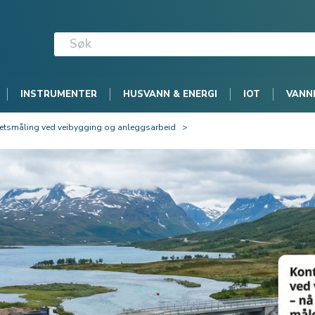
INSTRUMENTER
HUSVANN & ENERGI
IOT
VANN
itetsmåling ved veibygging og anleggsarbeid
>