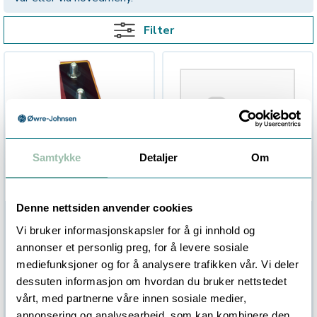
Filter
Samtykke
Detaljer
Om
Denne nettsiden anvender cookies
Lansen
Lansen, Usb Sniffer
Vi bruker informasjonskapsler for å gi innhold og
Forsterker/filter,
Dongle
annonser et personlig preg, for å levere sosiale
trådløs M-Bus
mediefunksjoner og for å analysere trafikken vår. Vi deler
For økt rekkevidde wM-Bus
Gateway
dessuten informasjon om hvordan du bruker nettstedet
Ikke på lager (
5
dager)
vårt, med partnerne våre innen sosiale medier,
Ikke på lager (
5
dager)
annonsering og analysearbeid, som kan kombinere den