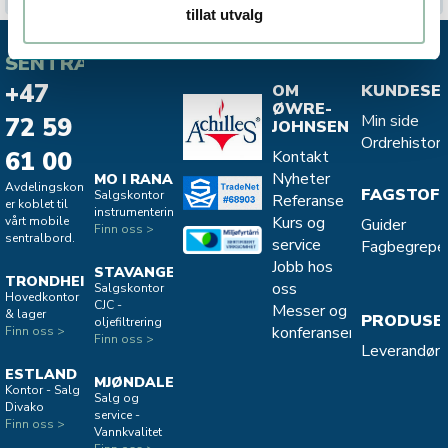
tillat utvalg
SENTRALBORD
+47
OM
KUNDESE
ØWRE-
Min side
72 59
JOHNSEN
Ordrehistori
61 00
Kontakt
Nyheter
MO I RANA
Avdelingskontorene
FAGSTOF
Salgskontor
Referanse
er koblet til
instrumentering
Kurs og
vårt mobile
Guider
Finn oss >
sentralbord.
service
Fagbegrepe
Jobb hos
STAVANGER
TRONDHEIM
oss
Salgskontor
Hovedkontor
CJC -
Messer og
& lager
PRODUSE
oljefiltrering
konferanser
Finn oss >
Finn oss >
Leverandøro
ESTLAND
MJØNDALEN
Kontor - Salg
Salg og
Divako
service -
Finn oss >
Vannkvalitet