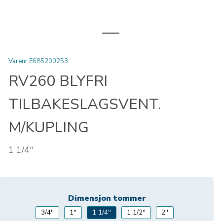
Varenr:
E685200253
RV260 BLYFRI
TILBAKESLAGSVENT.
M/KUPLING
1 1/4''
Dimensjon tommer
3/4''
1''
1 1/4''
1 1/2''
2''