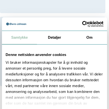
1 317,00
Samtykke
Detaljer
Om
Eksl. mva
Velg antall:
-
+
Denne nettsiden anvender cookies
Vi bruker informasjonskapsler for å gi innhold og
annonser et personlig preg, for å levere sosiale
14
På lager
mediefunksjoner og for å analysere trafikken vår. Vi deler
14
Stk i Trondheim
dessuten informasjon om hvordan du bruker nettstedet
vårt, med partnerne våre innen sosiale medier,
annonsering og analysearbeid, som kan kombinere den
med annen informasjon du har gjort tilgjengelig for dem,
eller som de har samlet inn gjennom din bruk av
Beskrivelse
Teknisk info