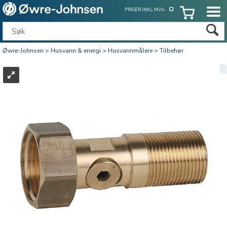
PRISER INKL. MVA.
Øwre-Johnsen
>
Husvann & energi
>
Husvannmålere
>
Tilbehør