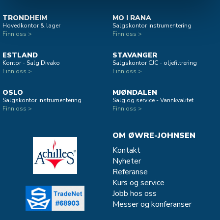
TRONDHEIM
MO I RANA
Hovedkontor & lager
Salgskontor instrumentering
Finn oss >
Finn oss >
ESTLAND
STAVANGER
Kontor - Salg Divako
Salgskontor CJC - oljefiltrering
Finn oss >
Finn oss >
OSLO
MJØNDALEN
Salgskontor instrumentering
Salg og service - Vannkvalitet
Finn oss >
Finn oss >
OM ØWRE-JOHNSEN
Kontakt
Nyheter
Referanse
Kurs og service
Jobb hos oss
Messer og konferanser