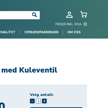
PRISER INKL. MVA.
KVALITET
CIP/KJEM/PAKNINGER
OM OSS
g med Kuleventil
Velg antall:
-
+
0