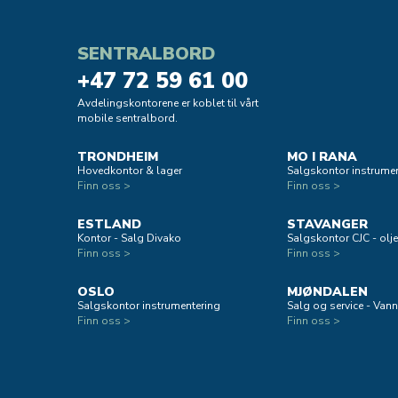
SENTRALBORD
+47 72 59 61 00
Avdelingskontorene er koblet til vårt
mobile sentralbord.
TRONDHEIM
MO I RANA
Hovedkontor & lager
Salgskontor instrumen
Finn oss >
Finn oss >
ESTLAND
STAVANGER
Kontor - Salg Divako
Salgskontor CJC - oljef
Finn oss >
Finn oss >
OSLO
MJØNDALEN
Salgskontor instrumentering
Salg og service - Vann
Finn oss >
Finn oss >