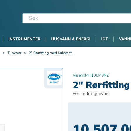
INSTRUMENTER
HUSVANN & ENERGI
IOT
VANN
>
Tilbehør
>
2" Rørfitting med Kuleventil
Varenr:
MH138M9NZ
2" Rørfittin
For Ledningsevne
10 507,0