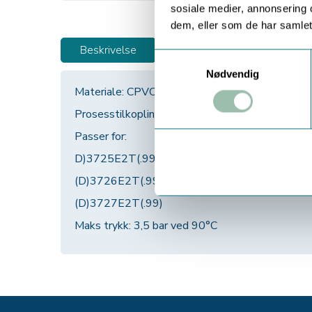
sosiale medier, annonsering 
dem, eller som de har samlet
Beskrivelse
Samtykkevalg
Nødvendig
Materiale: CPVC
Prosesstilkopling: 2" NPT
Passer for:
D)3725E2T(.99)
(D)3726E2T(.99)
(D)3727E2T(.99)
Maks trykk: 3,5 bar ved 90°C