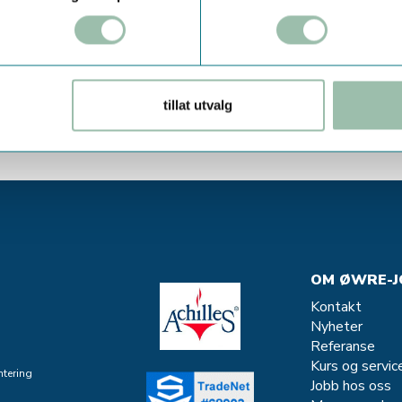
tillat utvalg
OM ØWRE-J
Kontakt
Nyheter
Referanse
Kurs og servic
tering
Jobb hos oss