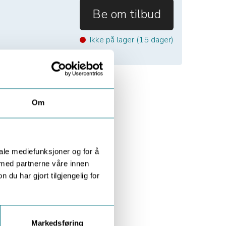
Be om tilbud
Ikke på lager (
15
dager)
Om
iale mediefunksjoner og for å
 med partnerne våre innen
u har gjort tilgjengelig for
Markedsføring