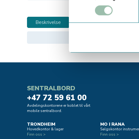
Beskrivelse
SENTRALBORD
+47 72 59 61 00
Avdelingskontorene er koblet til vårt
mobile sentralbord.
TRONDHEIM
MO I RANA
Hovedkontor & lager
Salgskontor instrumen
Finn oss >
Finn oss >