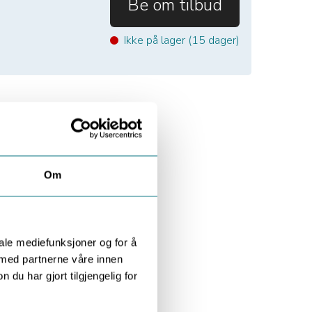
Be om tilbud
Ikke på lager (
15
dager)
Om
iale mediefunksjoner og for å
 med partnerne våre innen
u har gjort tilgjengelig for