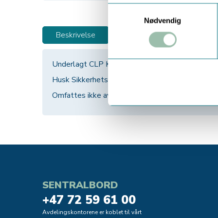
Samtykkevalg
Nødvendig
Beskrivelse
Underlagt CLP Klassifisert som Farlig
Husk Sikkerhetsdatablad
Omfattes ikke av transportbestemmelser.
SENTRALBORD
+47 72 59 61 00
Avdelingskontorene er koblet til vårt