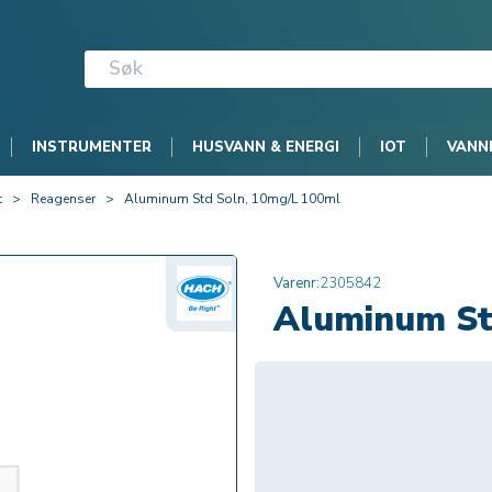
INSTRUMENTER
HUSVANN & ENERGI
IOT
VANN
t
>
Reagenser
>
Aluminum Std Soln, 10mg/L 100ml
Varenr:
2305842
Aluminum St