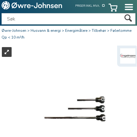
PRISER INKL. MVA.
Øwre-Johnsen
>
Husvann & energi
>
Energimålere
>
Tilbehør
>
Følerlomme
Qp < 10 m³/h