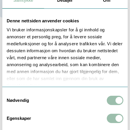
Samtykke
Detaljer
Om
20+
På lager
20+
Stk i Trondheim
Denne nettsiden anvender cookies
Vi bruker informasjonskapsler for å gi innhold og
annonser et personlig preg, for å levere sosiale
Beskrivelse
mediefunksjoner og for å analysere trafikken vår. Vi deler
dessuten informasjon om hvordan du bruker nettstedet
vårt, med partnerne våre innen sosiale medier,
annonsering og analysearbeid, som kan kombinere den
TEMPERATURLOMMER, FOR
med annen informasjon du har gjort tilgjengelig for dem,
MONTERING AV UNIVERSELLE
eller som de har samlet inn gjennom din bruk av
TEMPERATURSENSORER
tjenestene deres.
Samtykkevalg
• 6,0 mm kappe diameter (inkludert pakning)
Nødvendig
• Materiale: rustfritt stål
Egenskaper