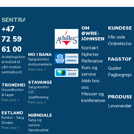
SENTRALBORD
+47
OM
KUNDESE
ØWRE-
Min side
72 59
JOHNSEN
Ordrehistori
61 00
Kontakt
Nyheter
MO I RANA
Avdelingskontorene
FAGSTOF
Salgskontor
Referanse
er koblet til
instrumentering
Kurs og
vårt mobile
Guider
Finn oss >
sentralbord.
service
Fagbegrepe
Jobb hos
STAVANGER
TRONDHEIM
oss
Salgskontor
Hovedkontor
CJC -
Messer og
& lager
PRODUSE
oljefiltrering
konferanser
Finn oss >
Finn oss >
Leverandøro
ESTLAND
MJØNDALEN
Kontor - Salg
Salg og
Divako
service -
Finn oss >
Vannkvalitet