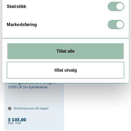
Alternativer
Statistikk
Markedsføring
Tillat alle
tillat utvalg
Sensostar C,
energikalkulator, kjøl
1000 L/P, for kjølekretser
Bestillingsvare (
30
dager)
3 103,00
Eksl. mva