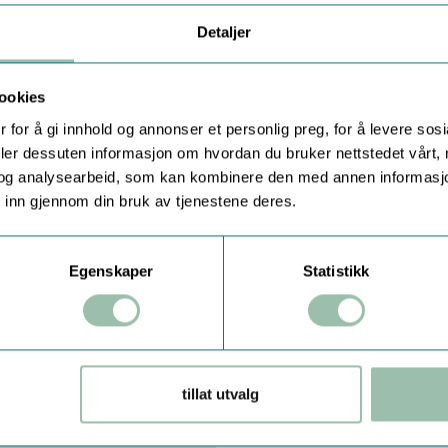
Detaljer
ookies
 for å gi innhold og annonser et personlig preg, for å levere sos
deler dessuten informasjon om hvordan du bruker nettstedet vårt,
og analysearbeid, som kan kombinere den med annen informasjon d
 inn gjennom din bruk av tjenestene deres.
etser samt Jets kloakk-
rønt" kjemikalie
Egenskaper
Statistikk
m.
tillat utvalg
belegget inneholder