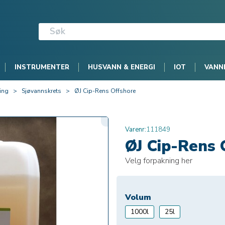
INSTRUMENTER
HUSVANN & ENERGI
IOT
VANN
ing
>
Sjøvannskrets
>
ØJ Cip-Rens Offshore
Varenr:
111849
ØJ Cip-Rens 
Velg forpakning her
Volum
1000l
25l