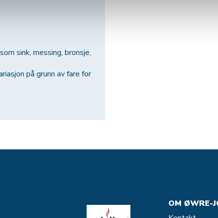
om sink, messing, bronsje,
iasjon på grunn av fare for
OM ØWRE-J