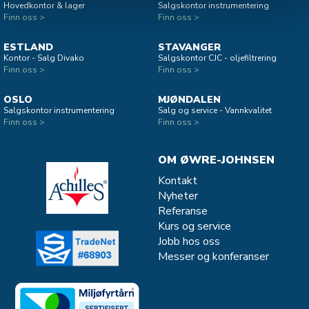
Hovedkontor & lager
Salgskontor instrumentering
Finn oss >
Finn oss >
ESTLAND
STAVANGER
Kontor - Salg Divako
Salgskontor CJC - oljefiltrering
Finn oss >
Finn oss >
OSLO
MJØNDALEN
Salgskontor instrumentering
Salg og service - Vannkvalitet
Finn oss >
Finn oss >
OM ØWRE-JOHNSEN
Kontakt
Nyheter
Referanse
Kurs og service
Jobb hos oss
Messer og konferanser