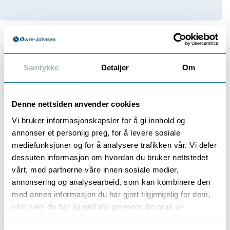
Beskrivelse
Dokumentasjon
Samtykke
Detaljer
Om
Denne nettsiden anvender cookies
APATOR BRANNHYDRANT
Vi bruker informasjonskapsler for å gi innhold og
VANNMÅLERE
annonser et personlig preg, for å levere sosiale
MH-08 – Øyeblikkelig måling av vannvolum opp til
mediefunksjoner og for å analysere trafikken vår. Vi deler
30°C ved
dessuten informasjon om hvordan du bruker nettstedet
hurtigkobling til 80 mm underjordiske brannhydranter,
vårt, med partnerne våre innen sosiale medier,
MOP 16 bar (PN16). Brannhydrantuttaket krever
annonsering og analysearbeid, som kan kombinere den
størrelse 75 Storz
med annen informasjon du har gjort tilgjengelig for dem,
hurtigkobling. MH-08 vannmåler teller vurdert til
eller som de har samlet inn gjennom din bruk av
IP68 er duggbestandig: motmekanismen er forseglet
tjenestene deres.
i en