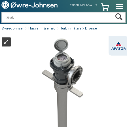
PRISER INKL. MVA.
Øwre-Johnsen
>
Husvann & energi
>
Turbinmålere
>
Diverse