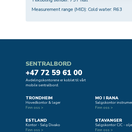
Tilkobling sender: 75T hull
Measurement range (MID): Cold water: R63
SENTRALBORD
+47 72 59 61 00
Avdelingskontorene er koblet til vårt
mobile sentralbord.
TRONDHEIM
MO I RANA
Hovedkontor & lager
Salgskontor instrumen
Finn oss >
Finn oss >
ESTLAND
STAVANGER
Kontor - Salg Divako
Salgskontor CJC - oljef
Finn oss >
Finn oss >