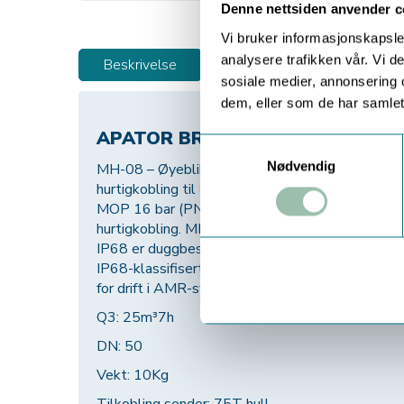
Denne nettsiden anvender c
Vi bruker informasjonskapsler
analysere trafikken vår. Vi 
Beskrivelse
Dokumentasjon
sosiale medier, annonsering 
dem, eller som de har samlet
APATOR BRANNHYDRANT VANN
Samtykkevalg
Nødvendig
MH-08 – Øyeblikkelig måling av vannvolum opp 
hurtigkobling til 80 mm underjordiske brannhydra
MOP 16 bar (PN16). Brannhydrantuttaket krever
hurtigkobling. MH-08 vannmåler teller vurdert ti
IP68 er duggbestandig: motmekanismen er forse
IP68-klassifisert glass- og kobberkapsling. Van
for drift i AMR-systemer via kommunikasjonsmod
Q3: 25m³7h
DN: 50
Vekt: 10Kg