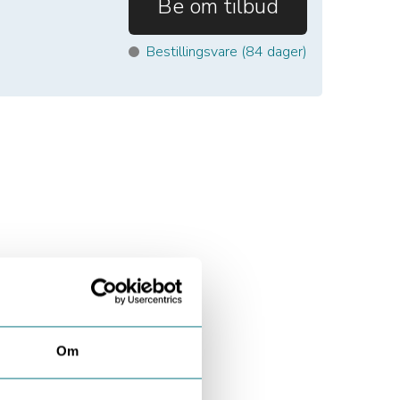
Be om tilbud
Bestillingsvare (
84
dager)
Om