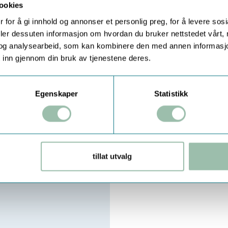
ookies
 for å gi innhold og annonser et personlig preg, for å levere sos
deler dessuten informasjon om hvordan du bruker nettstedet vårt,
og analysearbeid, som kan kombinere den med annen informasjon d
 inn gjennom din bruk av tjenestene deres.
MÅLERE
Egenskaper
Statistikk
til 30°C ved
nter,
 størrelse 75 Storz
l
glet i en
nmåleren er designet
tillat utvalg
uler.