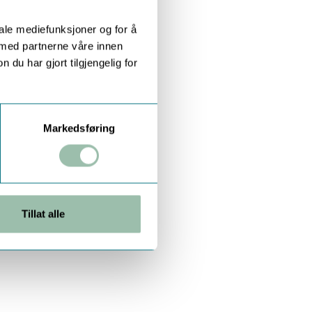
iale mediefunksjoner og for å
 med partnerne våre innen
u har gjort tilgjengelig for
Markedsføring
Tillat alle